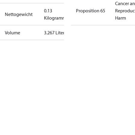
Cancer a
0.13
Proposition 65
Reproduc
Nettogewicht
Kilogramm
Harm
Volume
3.267 Liter