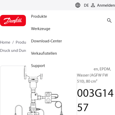
LANGUAGE
DE
Anmelden
Produkte
Werkzeuge
Download-Center
Home
Produkte
Lösung für Wärmetechnik
Druck und Durchflussregler
Zubehör
003G1457
Verkaufsstellen
Support
Membranen, EPDM,
Wasser (AGFW FW
510), 80 cm²
003G14
57