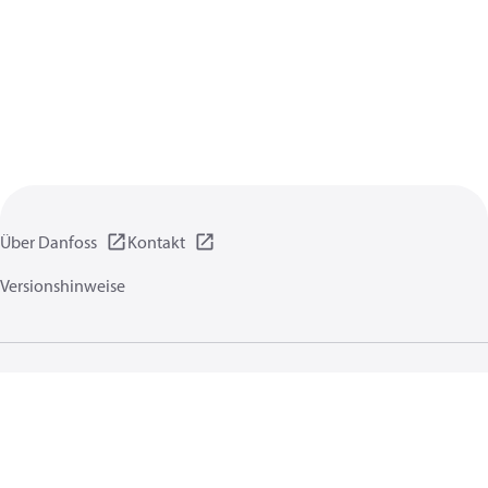
Über Danfoss
Kontakt
Versionshinweise
Datenschutzrichtlinien
Nutzungsbedingungen
Allgemeine Informationen
Cookies