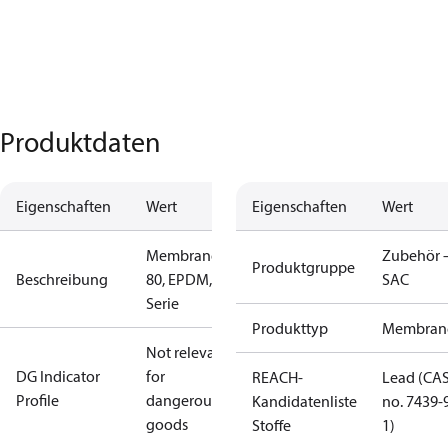
Produktdaten
Eigenschaften
Wert
Eigenschaften
Wert
Membrangröße
Zubehör 
Produktgruppe
Beschreibung
80, EPDM, AF-
SAC
Serie
Produkttyp
Membran
Not relevant
DG Indicator
for
REACH-
Lead (CA
Profile
dangerous
Kandidatenliste
no. 7439-
goods
Stoffe
1)