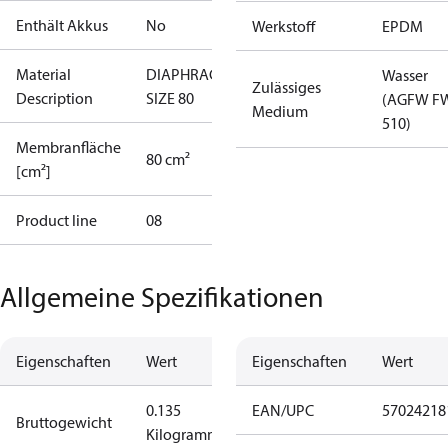
Enthält Akkus
No
Werkstoff
EPDM
Material
DIAPHRAGM
Wasser
Zulässiges
Description
SIZE 80
(AGFW F
Medium
510)
Membranfläche
80 cm²
[cm²]
Product line
08
Allgemeine Spezifikationen
Eigenschaften
Wert
Eigenschaften
Wert
0.135
EAN/UPC
57024218
Bruttogewicht
Kilogramm