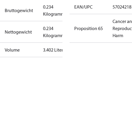
0.234
EAN/UPC
57024218
Bruttogewicht
Kilogramm
Cancer a
0.234
Proposition 65
Reproduc
Nettogewicht
Kilogramm
Harm
Volume
3.402 Liter