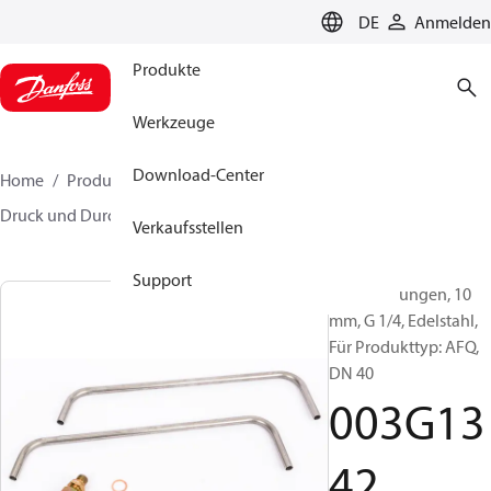
LANGUAGE
DE
Anmelden
Produkte
Werkzeuge
Download-Center
Home
Produkte
Lösung für Wärmetechnik
Druck und Durchflussregler
Zubehör
003G1342
Verkaufsstellen
Support
Steuerleitungen, 10
mm, G 1/4, Edelstahl,
Für Produkttyp: AFQ,
DN 40
003G13
42