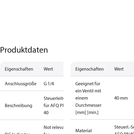
Produktdaten
Eigenschaften
Wert
Eigenschaften
Wert
Anschlussgröße
G 1/4
Geeignet für
ein Ventil mit
einem
40 mm
Steuerleitungen
Durchmesser
Beschreibung
für AFQ PN40
[mm] [min.]
40
Steuerl.-S
Not relevant
Material