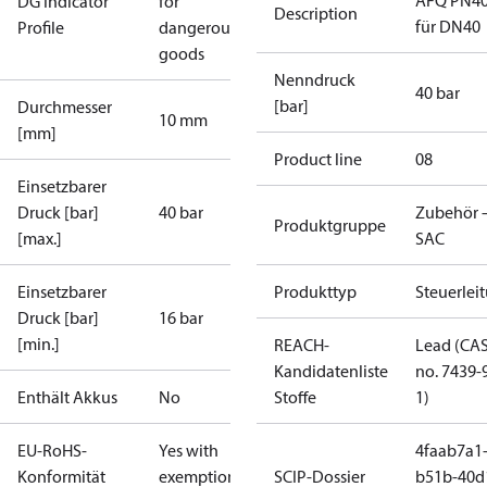
AFQ PN4
DG Indicator
for
Description
für DN40
Profile
dangerous
goods
Nenndruck
40 bar
[bar]
Durchmesser
10 mm
[mm]
Product line
08
Einsetzbarer
Druck [bar]
40 bar
Zubehör 
Produktgruppe
[max.]
SAC
Einsetzbarer
Produkttyp
Steuerlei
Druck [bar]
16 bar
[min.]
REACH-
Lead (CA
Kandidatenliste
no. 7439-
Enthält Akkus
No
Stoffe
1)
EU-RoHS-
Yes with
4faab7a1
Konformität
exemptions
SCIP-Dossier
b51b-40d