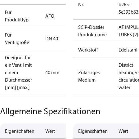
Nr.
b265-
5c393b63
Für
AFQ
Produkttyp
SCIP-Dossier
AF IMPUL
Produktname
TUBES (2)
Für
DN 40
Ventilgröße
Werkstoff
Edelstahl
Geeignet für
ein Ventil mit
District
einem
40 mm
Zulässiges
heating/c
Durchmesser
Medium
circulatio
[mm] [max.]
water
Allgemeine Spezifikationen
Eigenschaften
Wert
Eigenschaften
Wert