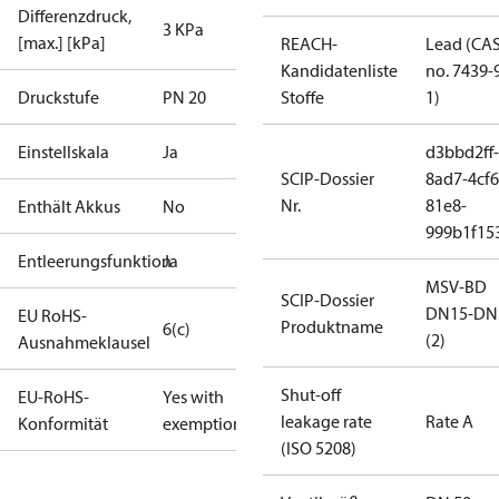
Differenzdruck,
3 KPa
[max.] [kPa]
REACH-
Lead (CA
Kandidatenliste
no. 7439-
Druckstufe
PN 20
Stoffe
1)
Einstellskala
Ja
d3bbd2ff-
SCIP-Dossier
8ad7-4cf6
Nr.
81e8-
Enthält Akkus
No
999b1f15
Entleerungsfunktion
Ja
MSV-BD
SCIP-Dossier
DN15-DN
EU RoHS-
Produktname
6(c)
(2)
Ausnahmeklausel
Shut-off
EU-RoHS-
Yes with
leakage rate
Rate A
Konformität
exemptions
(ISO 5208)