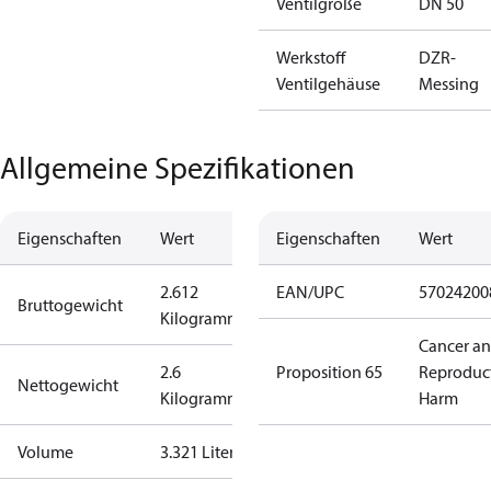
Ventilgröße
DN 50
Werkstoff
DZR-
Ventilgehäuse
Messing
Allgemeine Spezifikationen
Eigenschaften
Wert
Eigenschaften
Wert
2.612
EAN/UPC
57024200
Bruttogewicht
Kilogramm
Cancer a
2.6
Proposition 65
Reproduc
Nettogewicht
Kilogramm
Harm
Volume
3.321 Liter