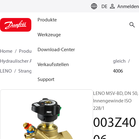
LANGUAGE
DE
Anmelden
Produkte
Werkzeuge
Download-Center
Home
Produkte
Lösung für Wärmetechnik
Hydraulischer Abgleich und Regelung
Manueller Abgleich
Verkaufsstellen
LENO
Strangregulierventile LENO™ MSV-BD
003Z4006
Support
LENO MSV-BD, DN 50,
Innengewinde ISO
228/1
003Z40