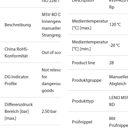
Description
kvs=40,0 
ISO 228/1
Rp
MSV-BD DN 50,
Medientemperatur
Innengewinde,
120 °C
Beschreibung
[°C] [max.]
manuelles
Strangregulierventil
Medientemperatur
-20 °C
[°C] [min.]
China RoHS-
Out of scope
Konformität
Product line
28
Not relevant
DG Indicator
for
Manuelle
Produktgruppe
Profile
dangerous
Abgleich
goods
LENO MS
Produkttyp
Differenzdruck
BD
Bereich [bar]
2.50 bar
[max.]
Mit
Prüfnippel
Prüfnippe