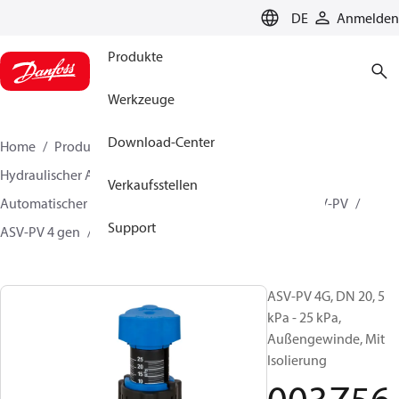
LANGUAGE
DE
Anmelden
Produkte
Werkzeuge
Download-Center
Home
Produkte
Lösung für Wärmetechnik
Hydraulischer Abgleich und Regelung
Verkaufsstellen
Automatischer Abgleich
Differenzdruckregler
ASV-PV
Support
ASV-PV 4 gen
003Z5612
ASV-PV 4G, DN 20, 5
kPa - 25 kPa,
Außengewinde, Mit
Isolierung