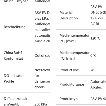
Anschlusstypen
Außengewinde
ASV-PV
Material
DN20 5-2
ASV-PV DN 20,
Description
KPA kvs=
5-25 kPa,
AG RL
Außengewinde,
Beschreibung
mit Isolierung,
automatisches
Medientemperatur
120 °C
Ausgleichsventil
[°C] [max.]
China RoHS-
Medientemperatur
Out of scope
0 °C
Konformität
[°C] [min.]
Not relevant
Product line
28
DG Indicator
for
Profile
dangerous
Automati
Produktgruppe
goods
Abgleich
Differenzdruck
Produkttyp
ASV-PV 4
am Ventil,
250 KPa