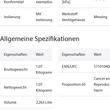
Konformität
exemptions
[kPa]
Mit
Werkstoff
Isolierung
Messing
Isolierung
Ventilgehäuse
Allgemeine Spezifikationen
Eigenschaften
Wert
Eigenschaften
Wert
1.07
EAN/UPC
57101040
Bruttogewicht
Kilogramm
Cancer a
1.07
Proposition 65
Reproduc
Nettogewicht
Kilogramm
Harm
Volume
2.263 Liter