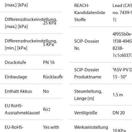
[max.] [kPa]
REACH-
Lead (CA
Kandidatenliste
no. 7439-
Differenzdruckeinstellung,
Stoffe
1)
25 KPa
[max.] [kPa]
4f955b0e
Differenzdruckeinstellung,
SCIP-Dossier
1f38-4945
5 KPa
[min.] [kPa]
Nr.
8238-
1c1c6037
Druckstufe
PN 16
SCIP-Dossier
"ASV-PV 
Einbaulage
Rücklaufleitung
Produktname
15 - 50"
Enthält Akkus
No
Steuerleitung,
1.5 m
Länge [m]
EU RoHS-
6(c)
Ausnahmeklausel
Ventilgröße
DN 20
EU-RoHS-
Yes with
Werkseinstellung
10 KPa