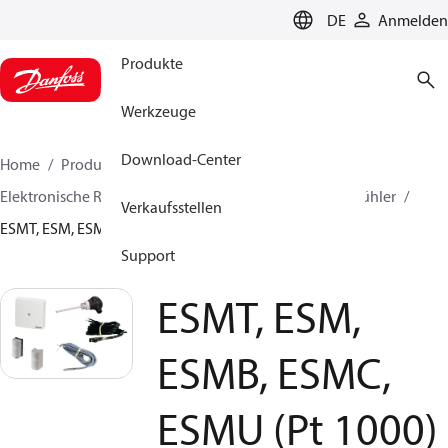
LANGUAGE
DE
Anmelden
Produkte
Werkzeuge
Download-Center
Home
Produkte
Lösung für Wärmetechnik
Elektronische Regler und Überwachungslösungen
Fühler
Verkaufsstellen
ESMT, ESM, ESMB, ESMC, ESMU (Pt 1000)
Support
ESMT, ESM,
ESMB, ESMC,
ESMU (Pt 1000)