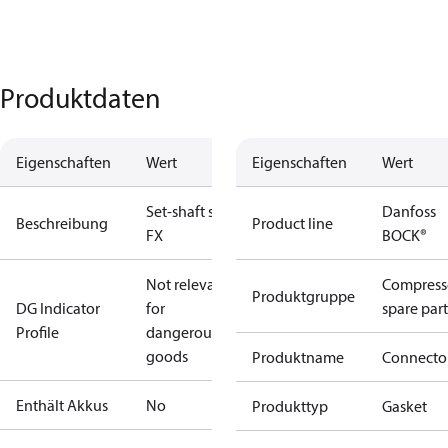
Produktdaten
Eigenschaften
Wert
Eigenschaften
Wert
Set-shaft seal
Danfoss
Beschreibung
Product line
FX
BOCK®
Not relevant
Compress
Produktgruppe
DG Indicator
for
spare part
Profile
dangerous
goods
Produktname
Connecto
Enthält Akkus
No
Produkttyp
Gasket