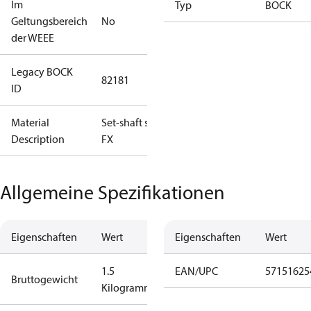
Im
Typ
BOCK
Geltungsbereich
No
der WEEE
Legacy BOCK
82181
ID
Material
Set-shaft seal
Description
FX
Allgemeine Spezifikationen
Eigenschaften
Wert
Eigenschaften
Wert
1.5
EAN/UPC
57151625
Bruttogewicht
Kilogramm