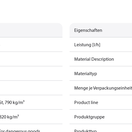
Eigenschaften
S
Leistung [l/h]
Material Description
Materialtyp
Menge je Verpackungseinhei
cSt, 790 kg/m³
Product line
, 820 kg/m³
Produktgruppe
 for dangerous goods
Produkttyp