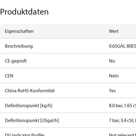
Produktdaten
Eigenschaften
Wert
Beschreibung
0.65GAL 80E
CE-geprüft
No
CEN
Nein
China RoHS-Konformität
Yes
Definitionspunkt [kg/h]
8.0 bar, 1.65 
Definitionspunkt [USgal/h]
7 bar, 3.4 cSt
DG Indicator Profile
Not relevant