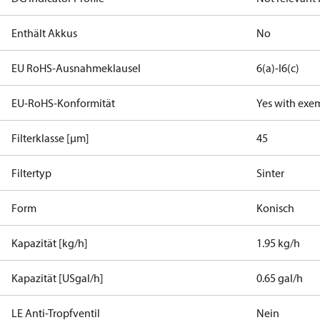
Enthält Akkus
No
EU RoHS-Ausnahmeklausel
6(a)-I
6(c)
EU-RoHS-Konformität
Yes with exe
Filterklasse [µm]
45
Filtertyp
Sinter
Form
Konisch
Kapazität [kg/h]
1.95 kg/h
Kapazität [USgal/h]
0.65 gal/h
LE Anti-Tropfventil
Nein