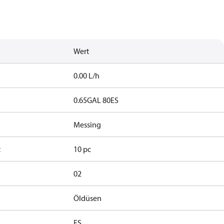
Wert
0.00 L/h
0.65GAL 80ES
Messing
t
10 pc
02
Öldüsen
ES