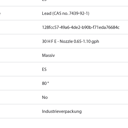
e
Lead (CAS no. 7439-92-1)
128fcc57-49a6-4de2-b90b-f71eda76684c
30 H F E - Nozzle 0.65-1.10 gph
Massiv
g
ES
80 °
No
Industrieverpackung