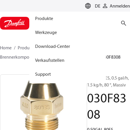
LANGUAGE
DE
Anmelden
Produkte
Werkzeuge
Download-Center
Home
Produkte
Lösung für Wärmetechnik
Brennerkomponenten
Ölbrennerdüse
EH/ES
030F8308
Verkaufsstellen
Support
Öldüsen, ES, 0.5 gal/h,
1.5 kg/h, 80 °, Massiv
030F83
08
0.50GAL 80ES