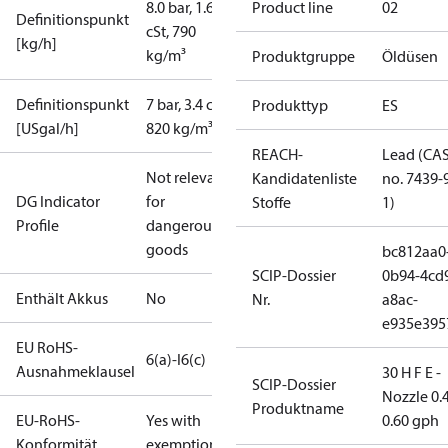
8.0 bar, 1.65
Product line
02
Definitionspunkt
cSt, 790
[kg/h]
kg/m³
Produktgruppe
Öldüsen
Definitionspunkt
7 bar, 3.4 cSt,
Produkttyp
ES
[USgal/h]
820 kg/m³
REACH-
Lead (CA
Not relevant
Kandidatenliste
no. 7439-
DG Indicator
for
Stoffe
1)
Profile
dangerous
goods
bc812aa0
SCIP-Dossier
0b94-4cd
Enthält Akkus
No
Nr.
a8ac-
e935e395
EU RoHS-
6(a)-I
6(c)
Ausnahmeklausel
30 H F E -
SCIP-Dossier
Nozzle 0.
Produktname
EU-RoHS-
Yes with
0.60 gph
Konformität
exemptions