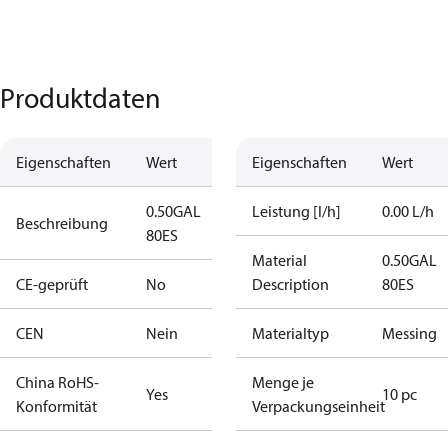
Produktdaten
Eigenschaften
Wert
Eigenschaften
Wert
0.50GAL
Leistung [l/h]
0.00 L/h
Beschreibung
80ES
Material
0.50GAL
CE-geprüft
No
Description
80ES
CEN
Nein
Materialtyp
Messing
China RoHS-
Menge je
Yes
10 pc
Konformität
Verpackungseinheit