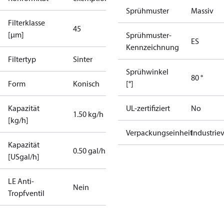
Sprühmuster
Massiv
Filterklasse
45
[µm]
Sprühmuster-
ES
Kennzeichnung
Filtertyp
Sinter
Sprühwinkel
80 °
Form
Konisch
[°]
Kapazität
UL-zertifiziert
No
1.50 kg/h
[kg/h]
Verpackungseinheit
Industrie
Kapazität
0.50 gal/h
[USgal/h]
LE Anti-
Nein
Tropfventil