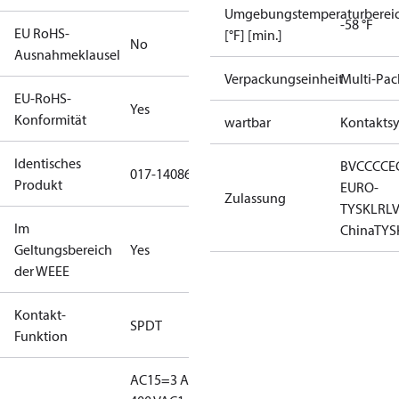
Umgebungstemperaturberei
-58 °F
EU RoHS-
[°F] [min.]
No
Ausnahmeklausel
Verpackungseinheit
Multi-Pac
EU-RoHS-
Yes
Konformität
wartbar
Kontakts
Identisches
BV
CCC
CE
017-140866
Produkt
EURO-
Zulassung
TYSK
LR
L
Im
China
TYS
Geltungsbereich
Yes
der WEEE
Kontakt-
SPDT
Funktion
AC15=3 A,