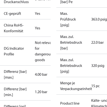
Druckanschluss
[bar] Pe
CE-geprüft
Yes
Max.
Prüfdruck
363.0 psig
[psig]
China RoHS-
Yes
Konformität
Max. zul.
Betriebsdruck
22.0 bar
Not relevant
[bar]
DG Indicator
for
Profile
dangerous
goods
Max. zul.
Betriebsdruck
320 psig
[psig]
Differenz [bar]
4.00 bar
[max.]
Menge je
15 pc
Verpackungseinheit
Differenz [bar]
1.20 bar
[min.]
Kälte- un
Product line
Klimatech
Differenz [psi]