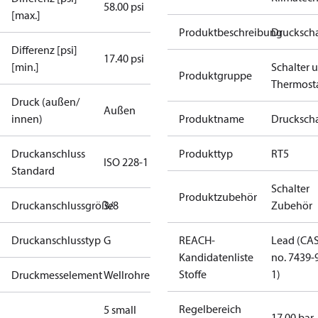
58.00 psi
[max.]
Produktbeschreibung
Druckscha
Differenz [psi]
17.40 psi
[min.]
Schalter 
Produktgruppe
Thermost
Druck (außen/
Außen
innen)
Produktname
Druckscha
Druckanschluss
Produkttyp
RT5
ISO 228-1
Standard
Schalter
Produktzubehör
Druckanschlussgröße
3/8
Zubehör
Druckanschlusstyp
G
REACH-
Lead (CA
Kandidatenliste
no. 7439-
Stoffe
1)
Druckmesselement
Wellrohre
Regelbereich
5 small
17.00 bar