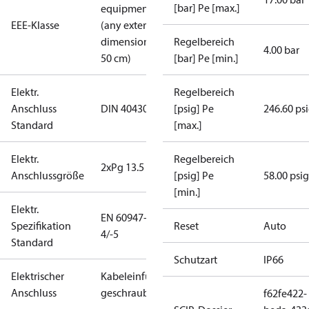
[bar] Pe [max.]
equipment
EEE-Klasse
(any external
dimension <
Regelbereich
4.00 bar
50 cm)
[bar] Pe [min.]
Elektr.
Regelbereich
Anschluss
DIN 40430
[psig] Pe
246.60 ps
Standard
[max.]
Elektr.
Regelbereich
2xPg 13.5
Anschlussgröße
[psig] Pe
58.00 psig
[min.]
Elektr.
EN 60947-
Spezifikation
Reset
Auto
4/-5
Standard
Schutzart
IP66
Elektrischer
Kabeleinführung
Anschluss
geschraubt
f62fe422-