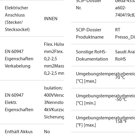
SCIP-Dossier
beda-433
Elektrischer
Nr.
a602-
Anschluss
740419c8
INNEN
(Stecker/
Stecksockel)
SCIP-Dossier
RT
Produktname
Presso_Di
Flex. Hülsen: 0,2-1,5
EN 60947
mm2
Flex. keine Hülsen:
Sonstige RoHS-
Saudi Ara
Eigenschaften
0,2-2,5
Dokumentation
RoHS
Verkabelung
mm2
Massiv-/Litzendraht:
0,2-2,5 mm2
Umgebungstemperaturberei
70 °C
[°C] [max.]
Isulation;
EN 60947
400V
Verschmutzungsgrad:
Umgebungstemperaturberei
-50 °C
Elektr.
3
Nennstoßspannung:
[°C] [min.]
Eigenschaften
4kV
Kurzschlussschutz,
Sicherung: 10A
Umgebungstemperaturberei
158 °F
[°F] [max.]
Enthält Akkus
No