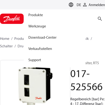
LANGUAGE
DE
Anmelden
Produkte
Werkzeuge
Download-Center
Home
Produkte
Lösung für Kälte- und Klimatechnik
Schalter
Druckschalter
RT
017-525566
Verkaufsstellen
Support
Druckschalter, RT5
017-
525566
Regelbereich [bar] Pe:
4 - 17, Differenz [bar]: