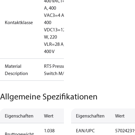
400 V
AC1=10
A, 400
V
AC3=4 A,
Kontaktklasse
400
V
DC13=12
W, 220
V
LR=28 A,
400 V
Material
RT5 Pressure
Description
Switch M/15
Allgemeine Spezifikationen
Eigenschaften
Wert
Eigenschaften
Wert
1.038
EAN/UPC
57024231
Bruttogewicht