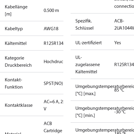
connecti
Kabellänge
0.500 m
[m]
Spezifik.
ACB-
Schlüssel
2UA1044
Kabeltyp
AWG18
UL-zertifiziert
Yes
Kältemittel
R125
R134a
R22
R404A
R407C
R407H
R410A
R43
UL-
Kategorie
Hochdruck
zugelassene
R125
R134
Druckbereich
Kältemittel
Kontakt-
SPST(NO)
Umgebungstemperaturberei
Funktion
85 °C
[°C] [max.]
AC=6 A, 250
Kontaktklasse
Umgebungstemperaturberei
V
-30 °C
[°C] [min.]
ACB
Umgebungstemperaturberei
Cartridge
185 °F