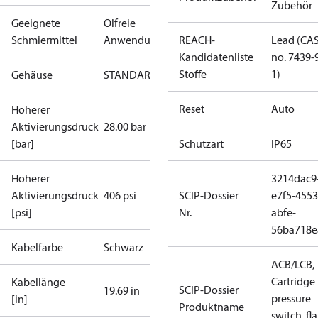
Zubehör
Geeignete
Ölfreie
Schmiermittel
Anwendungen
REACH-
Lead (CA
Kandidatenliste
no. 7439-
Stoffe
1)
Gehäuse
STANDARDABTAUUNG
Reset
Auto
Höherer
Aktivierungsdruck
28.00 bar
[bar]
Schutzart
IP65
Höherer
3214dac9
Aktivierungsdruck
406 psi
SCIP-Dossier
e7f5-4553
[psi]
Nr.
abfe-
56ba718e
Kabelfarbe
Schwarz
ACB/LCB,
Cartridge
Kabellänge
SCIP-Dossier
19.69 in
pressure
[in]
Produktname
switch, fla