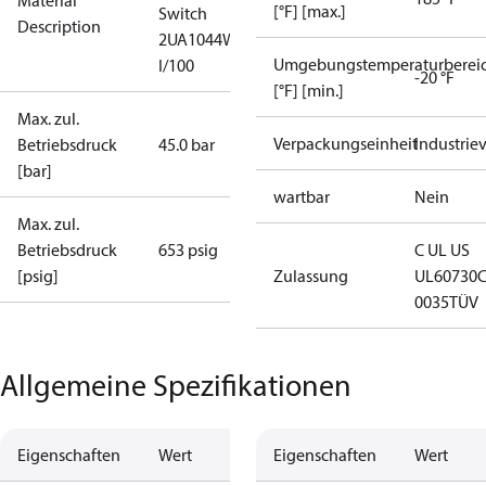
Material
[°F] [max.]
Switch
Description
2UA1044W
Umgebungstemperaturberei
I/100
-20 °F
[°F] [min.]
Max. zul.
Verpackungseinheit
Industrie
Betriebsdruck
45.0 bar
[bar]
wartbar
Nein
Max. zul.
Betriebsdruck
653 psig
C UL US
[psig]
Zulassung
UL60730
0035
TÜV
Allgemeine Spezifikationen
Eigenschaften
Wert
Eigenschaften
Wert