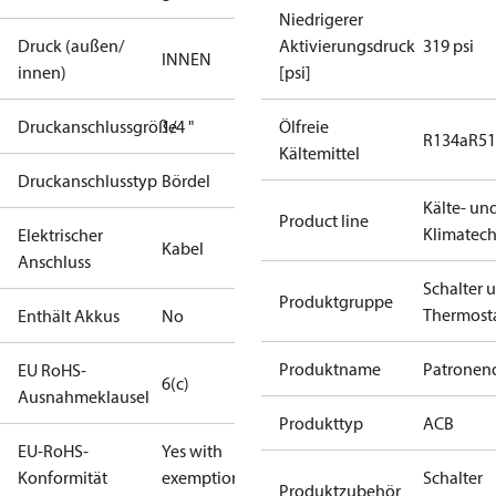
Niedrigerer
Druck (außen/
Aktivierungsdruck
319 psi
INNEN
innen)
[psi]
Druckanschlussgröße
1/4 "
Ölfreie
R134a
R5
Kältemittel
Druckanschlusstyp
Bördel
Kälte- un
Product line
Klimatech
Elektrischer
Kabel
Anschluss
Schalter 
Produktgruppe
Thermost
Enthält Akkus
No
Produktname
Patronend
EU RoHS-
6(c)
Ausnahmeklausel
Produkttyp
ACB
EU-RoHS-
Yes with
Konformität
exemptions
Schalter
Produktzubehör