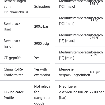
Bemerkungen
Mediumstemperaturbereich
135 °C
zum
Schraderöffner
[°C] [max.]
Druckanschluss
Mediumstemperaturbereich
-55 °C
Berstdruck
[°C] [min.]
200.0 bar
[bar]
Mediumstemperaturbereich
275 °F
Berstdruck
[°F] [max.]
2900 psig
[psig]
Mediumstemperaturbereich
-70 °F
CE-geprüft
Yes
[°F] [min.]
China RoHS-
Yes with
Menge je
100 pc
Konformität
exemptions
Verpackungseinheit
Not relevant
Niedrigerer
DG Indicator
for
Aktivierungsdruck
22.00 bar
Profile
dangerous
[bar]
goods