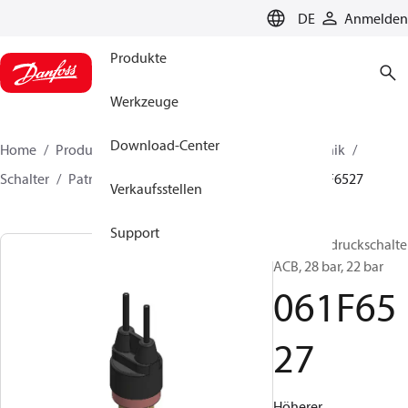
LANGUAGE
DE
Anmelden
Produkte
Werkzeuge
Download-Center
Home
Produkte
Lösung für Kälte- und Klimatechnik
Schalter
Patronendruckschalter
ACB / CCB
061F6527
Verkaufsstellen
Support
Patronendruckschalter
ACB, 28 bar, 22 bar
061F65
27
Höherer