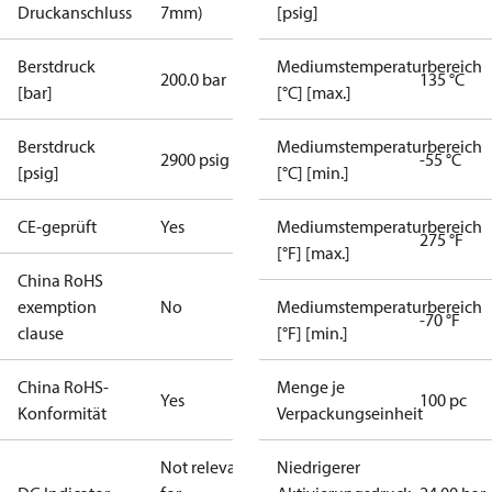
Druckanschluss
7mm)
[psig]
Berstdruck
Mediumstemperaturbereich
200.0 bar
135 °C
[bar]
[°C] [max.]
Berstdruck
Mediumstemperaturbereich
2900 psig
-55 °C
[psig]
[°C] [min.]
CE-geprüft
Yes
Mediumstemperaturbereich
275 °F
[°F] [max.]
China RoHS
exemption
No
Mediumstemperaturbereich
-70 °F
clause
[°F] [min.]
China RoHS-
Menge je
Yes
100 pc
Konformität
Verpackungseinheit
Not relevant
Niedrigerer