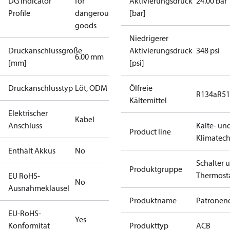
DG Indicator
for
Aktivierungsdruck
24.00 bar
Profile
dangerous
[bar]
goods
Niedrigerer
Druckanschlussgröße
Aktivierungsdruck
348 psi
6.00 mm
[mm]
[psi]
Druckanschlusstyp
Löt, ODM
Ölfreie
R134a
R5
Kältemittel
Elektrischer
Kabel
Anschluss
Kälte- un
Product line
Klimatech
Enthält Akkus
No
Schalter 
Produktgruppe
Thermost
EU RoHS-
No
Ausnahmeklausel
Produktname
Patronend
EU-RoHS-
Yes
Konformität
Produkttyp
ACB