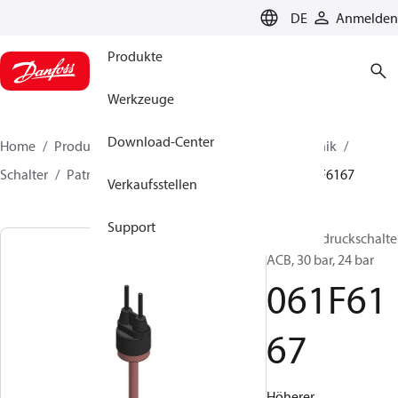
LANGUAGE
DE
Anmelden
Produkte
Werkzeuge
Download-Center
Home
Produkte
Lösung für Kälte- und Klimatechnik
Schalter
Patronendruckschalter
ACB / CCB
061F6167
Verkaufsstellen
Support
Patronendruckschalter
ACB, 30 bar, 24 bar
061F61
67
Höherer