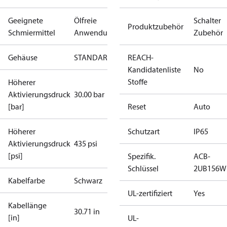
Geeignete
Ölfreie
Schalter
Produktzubehör
Schmiermittel
Anwendungen
Zubehör
Gehäuse
STANDARDABTAUUNG
REACH-
Kandidatenliste
No
Stoffe
Höherer
Aktivierungsdruck
30.00 bar
[bar]
Reset
Auto
Höherer
Schutzart
IP65
Aktivierungsdruck
435 psi
[psi]
Spezifik.
ACB-
Schlüssel
2UB156W
Kabelfarbe
Schwarz
UL-zertifiziert
Yes
Kabellänge
30.71 in
[in]
UL-