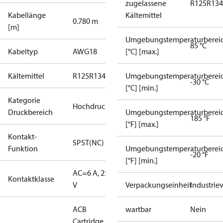
zugelassene
R125
R134
Kabellänge
Kältemittel
0.780 m
[m]
Umgebungstemperaturberei
85 °C
Kabeltyp
AWG18
[°C] [max.]
Kältemittel
R125
R134a
R22
R404A
Umgebungstemperaturberei
R407C
R407H
R410A
R43
-30 °C
[°C] [min.]
Kategorie
Hochdruck
Druckbereich
Umgebungstemperaturberei
185 °F
[°F] [max.]
Kontakt-
SPST(NC)
Funktion
Umgebungstemperaturberei
-20 °F
[°F] [min.]
AC=6 A, 250
Kontaktklasse
V
Verpackungseinheit
Industrie
ACB
wartbar
Nein
Cartridge