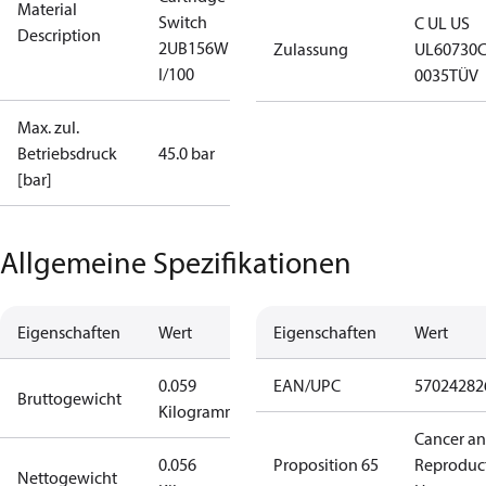
Material
Switch
C UL US
Description
2UB156W
Zulassung
UL60730
I/100
0035
TÜV
Max. zul.
Betriebsdruck
45.0 bar
[bar]
Allgemeine Spezifikationen
Eigenschaften
Wert
Eigenschaften
Wert
0.059
EAN/UPC
57024282
Bruttogewicht
Kilogramm
Cancer a
0.056
Proposition 65
Reproduc
Nettogewicht