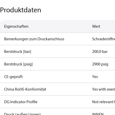
Produktdaten
Eigenschaften
Wert
Bemerkungen zum Druckanschluss
Schraderöffn
Berstdruck [bar]
200.0 bar
Berstdruck [psig]
2900 psig
CE-geprüft
Yes
China RoHS-Konformität
Yes with exe
DG Indicator Profile
Not relevant
Druck (außen/ innen)
INNEN