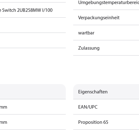
Umgebungstemperaturbereich 
e Switch 2UB258MW I/100
Verpackungseinheit
wartbar
Zulassung
Eigenschaften
ramm
EAN/UPC
ramm
Proposition 65