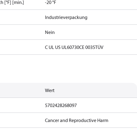
[°F] [min.]
-20 °F
Industrieverpackung
Nein
C UL US UL60730
CE 0035
TÜV
Wert
5702428268097
Cancer and Reproductive Harm