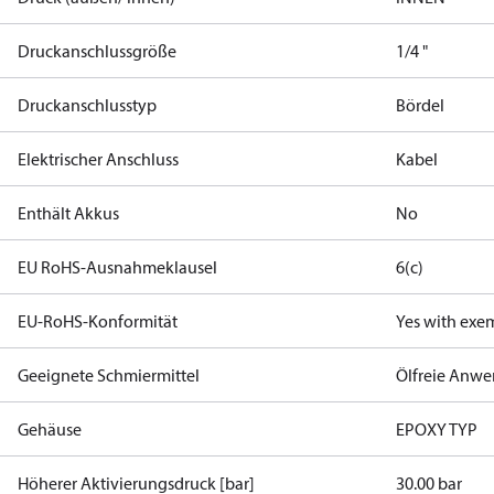
Druckanschlussgröße
1/4 "
Druckanschlusstyp
Bördel
Elektrischer Anschluss
Kabel
Enthält Akkus
No
EU RoHS-Ausnahmeklausel
6(c)
EU-RoHS-Konformität
Yes with exe
Geeignete Schmiermittel
Ölfreie Anw
Gehäuse
EPOXY TYP
Höherer Aktivierungsdruck [bar]
30.00 bar