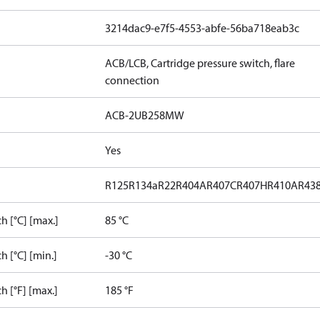
3214dac9-e7f5-4553-abfe-56ba718eab3c
ACB/LCB, Cartridge pressure switch, flare
connection
ACB-2UB258MW
Yes
R125
R134a
R22
R404A
R407C
R407H
R410A
R43
 [°C] [max.]
85 °C
 [°C] [min.]
-30 °C
 [°F] [max.]
185 °F