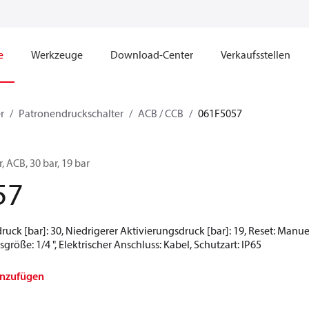
e
Werkzeuge
Download-Center
Verkaufsstellen
r
Patronendruckschalter
ACB / CCB
061F5057
 ACB, 30 bar, 19 bar
57
uck [bar]: 30, Niedrigerer Aktivierungsdruck [bar]: 19, Reset: Manu
röße: 1/4 ", Elektrischer Anschluss: Kabel, Schutzart: IP65
inzufügen