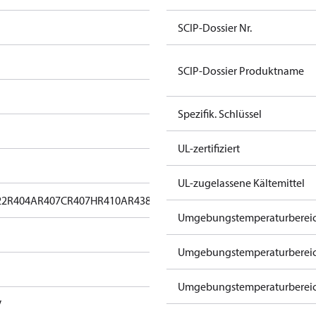
SCIP-Dossier Nr.
SCIP-Dossier Produktname
Spezifik. Schlüssel
UL-zertifiziert
UL-zugelassene Kältemittel
22
R404A
R407C
R407H
R410A
R438A
R448A
R449A
R452A
R513A
Umgebungstemperaturbereich
Umgebungstemperaturbereich
Umgebungstemperaturbereich
V