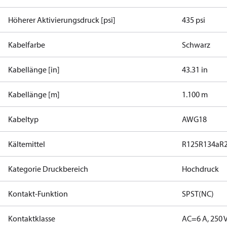
Höherer Aktivierungsdruck [psi]
435 psi
Kabelfarbe
Schwarz
Kabellänge [in]
43.31 in
Kabellänge [m]
1.100 m
Kabeltyp
AWG18
Kältemittel
R125
R134a
R
Kategorie Druckbereich
Hochdruck
Kontakt-Funktion
SPST(NC)
Kontaktklasse
AC=6 A, 250 