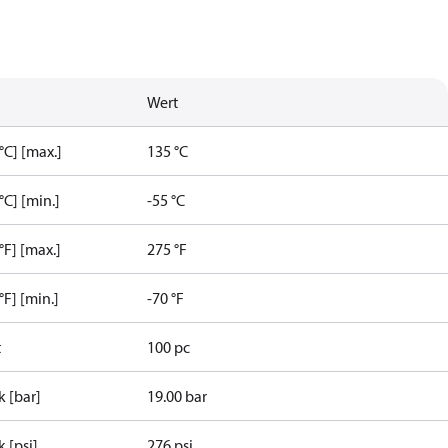
Wert
C] [max.]
135 °C
C] [min.]
-55 °C
F] [max.]
275 °F
F] [min.]
-70 °F
t
100 pc
k [bar]
19.00 bar
 [psi]
276 psi