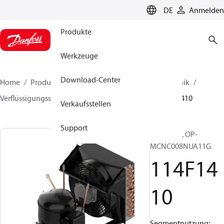
LANGUAGE
DE
Anmelden
Produkte
Werkzeuge
Download-Center
Home
Produkte
Lösung für Kälte- und Klimatechnik
Verflüssigungssätze
Optyma™
Optyma™
114F1410
Verkaufsstellen
Support
Optyma™, OP-
MCNC008NUA11G
114F14
10
Segmentnutzung: