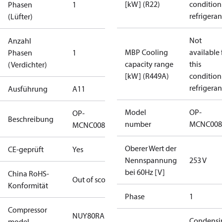
[kW] (R22)
condition
Phasen
1
refrigeran
(Lüfter)
Not
Anzahl
MBP Cooling
available 
Phasen
1
capacity range
this
(Verdichter)
[kW] (R449A)
condition
refrigeran
Ausführung
A11
Model
OP-
OP-
Beschreibung
number
MCNC008
MCNC008NUA11G
Oberer Wert der
CE-geprüft
Yes
Nennspannung
253 V
bei 60Hz [V]
China RoHS-
Out of scope
Konformität
Phase
1
Compressor
NUY80RAb
Condensi
model