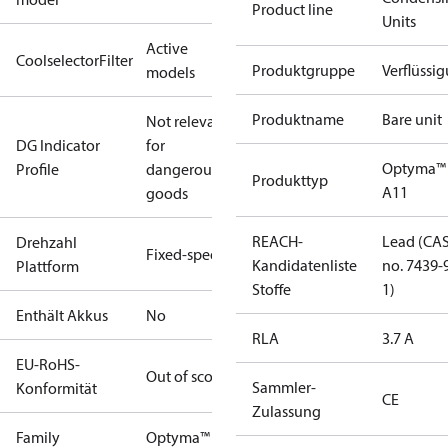
Product line
Units
Active
CoolselectorFilter
Produktgruppe
Verflüssi
models
Produktname
Bare unit
Not relevant
DG Indicator
for
Optyma™
Profile
dangerous
Produkttyp
A11
goods
REACH-
Lead (CA
Drehzahl
Fixed-speed
Kandidatenliste
no. 7439-
Plattform
Stoffe
1)
Enthält Akkus
No
RLA
3.7 A
EU-RoHS-
Out of scope
Sammler-
Konformität
CE
Zulassung
Family
Optyma™