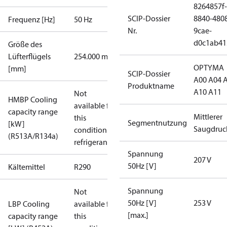
8264857f-
SCIP-Dossier
8840-480
Frequenz [Hz]
50 Hz
Nr.
9cae-
d0c1ab41
Größe des
Lüfterflügels
254.000 mm
OPTYMA
[mm]
SCIP-Dossier
A00 A04 
Produktname
A10 A11
Not
HMBP Cooling
available for
capacity range
Mittlerer
this
Segmentnutzung
[kW]
Saugdruc
condition /
(R513A/R134a)
refrigerant
Spannung
207 V
50Hz [V]
Kältemittel
R290
Spannung
Not
50Hz [V]
253 V
LBP Cooling
available for
[max.]
capacity range
this