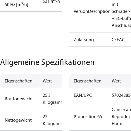
631 m³/h
mit
50 Hz [m³/h]
VersionDescription
Schrader‑
+ EC‑Lüft
Anschluss
Zulassung
CE
EAC
Allgemeine Spezifikationen
Eigenschaften
Wert
Eigenschaften
Wert
25.3
EAN/UPC
57024285
Bruttogewicht
Kilogramm
Cancer a
22
Proposition 65
Reproduc
Nettogewicht
Kilogramm
Harm