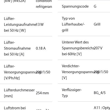
[kW] (R452A)
condition /
Spannungscode
G
refrigerant
Typ von
Lüfter-
Lüfterhaube/-
Grill
Leistungsaufnahme
13 W
grill
bei 50 Hz [W]
Unterer Wert des
Lüfter-
Spannungsbereichs
207 V
Stromaufnahme
0.18 A
bei 60Hz [V]
bei 50 Hz [A]
Verdichter-
Lüfter-
Versorgungsspannung
230/1/50
Versorgungsspannung
230/1/50
[V]
[V/Ph/Hz]
Verflüssiger-
Lüfterdurchmesser
BG_4/5
254 mm
Typ
[mm]
A11 : Op
Luftstrom bei