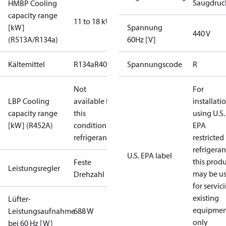
Saugdruc
HMBP Cooling
capacity range
11 to 18 kW
[kW]
Spannung
440 V
(R513A/R134a)
60Hz [V]
Kältemittel
R134a
R404A
R448A
Spannungscode
R449A
R452A
R
Not
For
LBP Cooling
available for
installati
capacity range
this
using U.S.
[kW] (R452A)
condition /
EPA
refrigerant
restricted
refrigeran
U.S. EPA label
this prod
Feste
Leistungsregler
may be u
Drehzahl
for servic
existing
Lüfter-
equipmen
Leistungsaufnahme
688 W
only
bei 60 Hz [W]