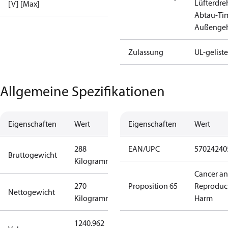
Lüfterdre
[V] [Max]
Abtau‑Tim
Außengeh
Zulassung
UL-geliste
Allgemeine Spezifikationen
Eigenschaften
Wert
Eigenschaften
Wert
288
EAN/UPC
57024240
Bruttogewicht
Kilogramm
Cancer a
270
Proposition 65
Reproduc
Nettogewicht
Kilogramm
Harm
1240.962