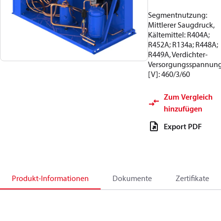
Segmentnutzung:
Mittlerer Saugdruck,
Kältemittel: R404A;
R452A; R134a; R448A;
R449A, Verdichter-
Versorgungsspannun
[V]: 460/3/60
Zum Vergleich
hinzufügen
Export PDF
Produkt-Informationen
Dokumente
Zertifikate