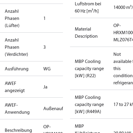
Luftstrom bei
14000 m³
60 Hz [m³/h]
Anzahl
Phasen
1
(Lüfter)
OP-
Material
HRXM100
Description
MLZ076T
Anzahl
Phasen
3
(Verdichter)
Not
MBP Cooling
available 
capacity range
this
Ausführung
WG
[kW] (R22)
condition
refrigeran
AWEF
Ja
angezeigt
MBP Cooling
capacity range
17 to 27 
AWEF-
Außenaufstellung
[kW] (R449A)
Anwendung
MBP
OP-
Beschreibung