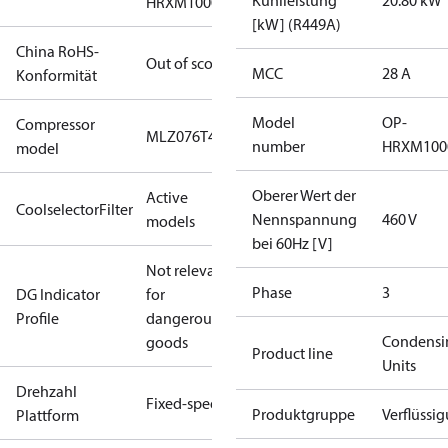
Kühlleistung
20.80 kW
HRXM1000UWG000R
[kW] (R449A)
China RoHS-
Out of scope
MCC
28 A
Konformität
Model
OP-
Compressor
MLZ076T4A
number
HRXM100
model
Oberer Wert der
Active
CoolselectorFilter
Nennspannung
460 V
models
bei 60Hz [V]
Not relevant
Phase
3
DG Indicator
for
Profile
dangerous
Condensi
goods
Product line
Units
Drehzahl
Fixed-speed
Produktgruppe
Verflüssi
Plattform