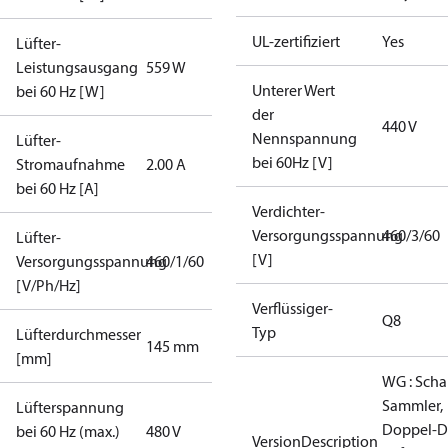
UL-zertifiziert
Yes
Lüfter-
Leistungsausgang
559 W
Unterer Wert
bei 60 Hz [W]
der
440 V
Nennspannung
Lüfter-
bei 60Hz [V]
Stromaufnahme
2.00 A
bei 60 Hz [A]
Verdichter-
Versorgungsspannung
460/3/60
Lüfter-
[V]
Versorgungsspannung
460/1/60
[V/Ph/Hz]
Verflüssiger-
Q8
Typ
Lüfterdurchmesser
145 mm
[mm]
WG : Scha
Sammler,
Lüfterspannung
Doppel‑D
bei 60 Hz (max.)
480 V
VersionDescription