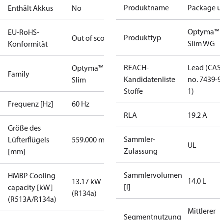
Produktname
Package u
Enthält Akkus
No
Optyma™
EU-RoHS-
Produkttyp
Out of scope
Slim WG
Konformität
REACH-
Lead (CA
Optyma™
Family
Kandidatenliste
no. 7439-
Slim
Stoffe
1)
Frequenz [Hz]
60 Hz
RLA
19.2 A
Größe des
Sammler-
Lüfterflügels
559.000 mm
UL
Zulassung
[mm]
Sammlervolumen
HMBP Cooling
14.0 L
13.17 kW
[l]
capacity [kW]
(R134a)
(R513A/R134a)
Mittlerer
Segmentnutzung