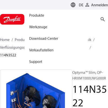
LANGUAGE
DE
Anmelden
Produkte
Werkzeuge
Download-Center
Home
Produkte
Lösung für Kälte- und Klimatechnik
Verflüssigungssätze
Optyma™ Slim
Optyma™ Slim
Verkaufsstellen
114N3522
Support
Optyma™ Slim, OP-
HRXM1000UWG000R
114N35
22