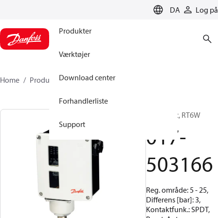
LANGUAGE
DA
Log på
Produkter
Værktøjer
Download center
Home
Produkter
017-503166
Forhandlerliste
Pressostat, RT6W
Support
017-
503166
Reg. område: 5 - 25,
Differens [bar]: 3,
Kontaktfunk.: SPDT,