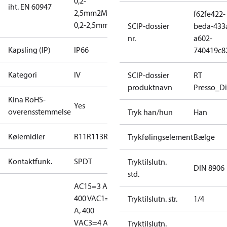
0,2-
iht. EN 60947
2,5mm2
Massiv/flertrådet:
f62fe422-
0,2-2,5mm2
SCIP-dossier
beda-433
nr.
a602-
Kapsling (IP)
IP66
740419c8
Kategori
IV
SCIP-dossier
RT
produktnavn
Presso_Di
Kina RoHS-
Yes
overensstemmelse
Tryk han/hun
Han
Kølemidler
R11
R113
R12
R124
R134a
R22
R404A
R407A
R407
Trykfølingselement
Bælge
Kontaktfunk.
SPDT
Tryktilslutn.
DIN 8906
std.
AC15=3 A,
400 V
AC1=10
Tryktilslutn. str.
1/4
A, 400
V
AC3=4 A,
Tryktilslutn.