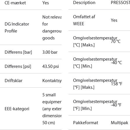
Description
PRESSOS
CE-mærket
Yes
Omfattet af
Not relevant
Yes
WEEE
DG Indicator
for
Profile
dangerous
goods
Omgivelsestemperatur
70 °C
[°C] [Maks.]
Differens [bar]
3.00 bar
Omgivelsestemperatur
-40 °C
[°C] [Min.]
Differens [psi]
43.50 psi
Omgivelsestemperatur
Driftsklar
Kontaktsystemer
158 °F
[°F] [Maks.]
5 small
Omgivelsestemperatur
equipment
-40 °F
[°F] [Min.]
EEE-kategori
(any external
dimension <
50 cm)
Pakkeformat
Multipak