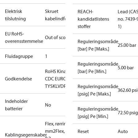
Elektrisk
Skruet
REACH-
Lead (CA
tilslutning
kabelindføring
kandidatlistens
no. 7439-
stoffer
1)
EU RoHS-
Out of scope
overensstemmelse
Reguleringsområde
25.00 bar
[bar] Pe [Maks.]
Fluidagruppe
1
Reguleringsområde
5.00 bar
RoHS Kina
CCC
CE
[bar] Pe [Min.]
EAC
GL
LLC
Godkendelse
CDC EURO-
TYSK
LVD
PED
RMRS
RoHS
TYSK
Reguleringsområde
362.60 ps
[psig] Pe [Maks.]
Indeholder
No
batterier
Reguleringsområde
72.50 psig
[psig] Pe [Min.]
Flex, rørringe: 0,2-1,5
mm2
Flex, ingen rørringe:
Reset
Auto
Kablingsegenskaber