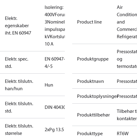
Isolering:
Air
400V
Forureningsgrad:
Conditio
Elektr.
3
Nominel
Product line
and
egenskaber
impulsspænding: 4
Commerci
iht. EN 60947
kV
Kortslutningssikring,
Refrigera
10 A
Pressosta
Elektr. spec.
EN 60947-
Produktgruppe
og
std.
4/-5
termostat
Elektr. tilslutn.
Produktnavn
Pressosta
Hun
han/hun
Produktoplysninger
Pressosta
Elektr. tilslutn.
DIN 40430
std.
Tilbehør ti
Produkttilbehør
kontakter
Elektr. tilslutn.
2xPg 13.5
størrelse
Produkttype
RT6W