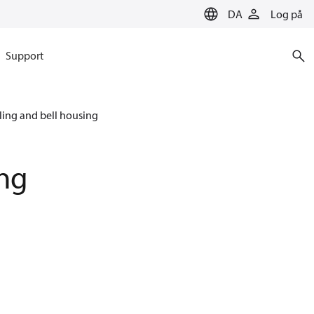
DA
Log på
Support
ing and bell housing
ing