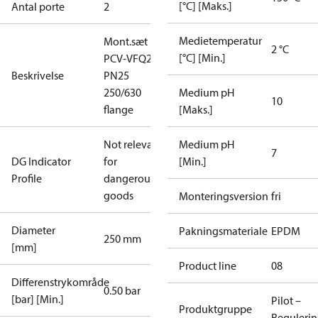
[°C] [Maks.]
Antal porte
2
Medietemperatur
Mont.sæt
2 °C
[°C] [Min.]
PCV-VFQ21
Beskrivelse
PN25
250/630
Medium pH
10
flange
[Maks.]
Not relevant
Medium pH
7
DG Indicator
for
[Min.]
Profile
dangerous
goods
Monteringsversion
fri
Diameter
Pakningsmateriale
EPDM
250 mm
[mm]
Product line
08
Differenstrykområde
0.50 bar
[bar] [Min.]
Pilot –
Produktgruppe
Regulerin