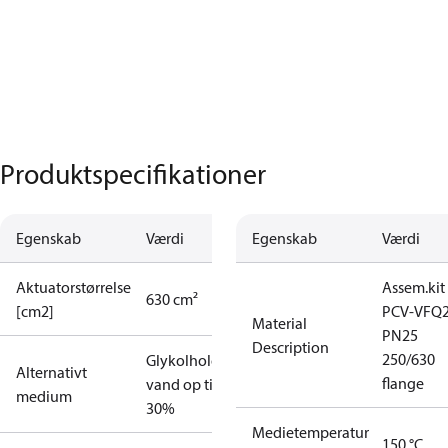
Produktspecifikationer
Egenskab
Værdi
Egenskab
Værdi
Aktuatorstørrelse
Assem.kit
630 cm²
[cm2]
PCV-VFQ
Material
PN25
Description
250/630
Glykolholdigt
Alternativt
flange
vand op til
medium
30%
Medietemperatur
150 °C