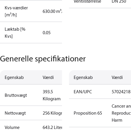
Ventilstørrelse
DN 250
Kvs-værdier
630.00 m³/h
[m³/h]
Læktab [%
0.05
Kvs]
Generelle specifikationer
Egenskab
Værdi
Egenskab
Værdi
393.5
EAN/UPC
57024218
Bruttovægt
Kilogram
Cancer a
Nettovægt
256 Kilogram
Proposition 65
Reproduc
Harm
Volume
643.2 Liter