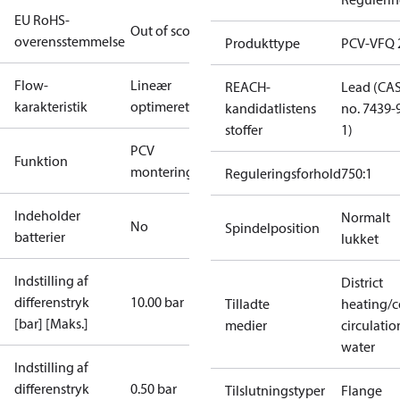
EU RoHS-
Out of scope
overensstemmelse
Produkttype
PCV-VFQ 
Flow-
Lineær
REACH-
Lead (CA
karakteristik
optimeret
kandidatlistens
no. 7439-
stoffer
1)
PCV
Funktion
monteringssæt
Reguleringsforhold
750:1
Indeholder
Normalt
No
Spindelposition
batterier
lukket
Indstilling af
District
differenstryk
10.00 bar
Tilladte
heating/c
[bar] [Maks.]
medier
circulatio
water
Indstilling af
differenstryk
0.50 bar
Tilslutningstyper
Flange