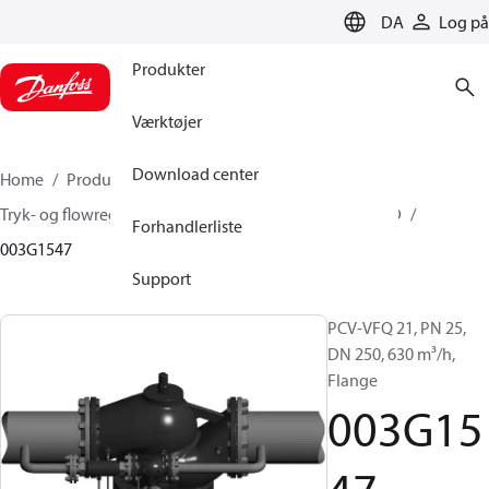
LANGUAGE
DA
Log på
Produkter
Værktøjer
Download center
Home
Produkter
Climate Solutions for heating
Tryk- og flowregulatorer
Pilot control valves
PCVD
Forhandlerliste
003G1547
Support
PCV-VFQ 21, PN 25,
DN 250, 630 m³/h,
Flange
003G15