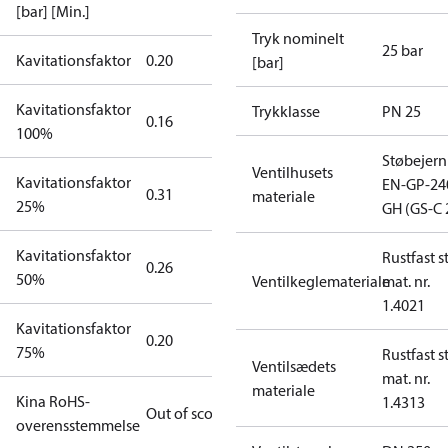
[bar] [Min.]
Tryk nominelt
25 bar
Kavitationsfaktor
0.20
[bar]
Kavitationsfaktor
Trykklasse
PN 25
0.16
100%
Støbejern
Ventilhusets
Kavitationsfaktor
EN-GP-24
0.31
materiale
25%
GH (GS-C 
Kavitationsfaktor
Rustfast st
0.26
50%
Ventilkeglemateriale
mat. nr.
1.4021
Kavitationsfaktor
0.20
75%
Rustfast st
Ventilsædets
mat. nr.
materiale
Kina RoHS-
1.4313
Out of scope
overensstemmelse