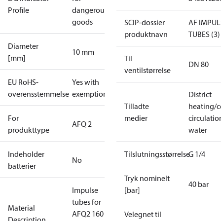
Profile
dangerous
goods
SCIP-dossier
AF IMPUL
produktnavn
TUBES (3)
Diameter
10 mm
[mm]
Til
DN 80
ventilstørrelse
EU RoHS-
Yes with
overensstemmelse
exemptions
District
Tilladte
heating/c
For
medier
circulatio
AFQ 2
produkttype
water
Indeholder
Tilslutningsstørrelse
G 1/4
No
batterier
Tryk nominelt
40 bar
Impulse
[bar]
tubes for
Material
AFQ2 160
Velegnet til
Description