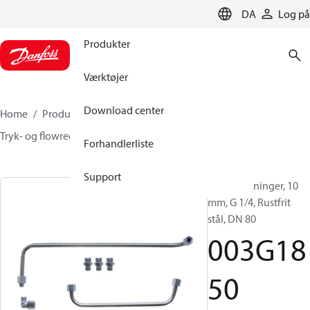
LANGUAGE
DA
Log på
Produkter
Værktøjer
Download center
Home
Produkter
Climate Solutions for heating
Tryk- og flowregulatorer
Tilbehør
003G1850
Forhandlerliste
Support
Impulsledninger, 10
mm, G 1/4, Rustfrit
stål, DN 80
003G18
50