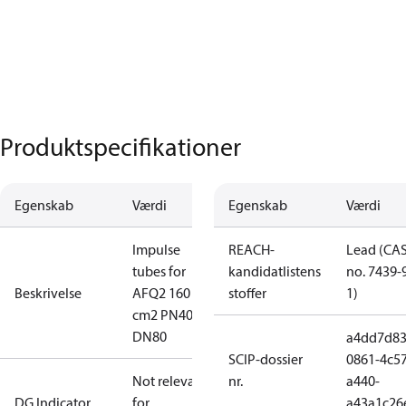
Produktspecifikationer
Egenskab
Værdi
Egenskab
Værdi
Impulse
REACH-
Lead (CA
tubes for
kandidatlistens
no. 7439-
Beskrivelse
AFQ2 160
stoffer
1)
cm2 PN40
DN80
a4dd7d83
SCIP-dossier
0861-4c57
Not relevant
nr.
a440-
DG Indicator
for
a43a1c26