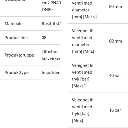
cm2 PN40
ventil med
80 mm
DN80
diameter
[mm] [Maks.]
Materiale
Rustfrit stål
Velegnet til
Product line
08
ventil med
80 mm
diameter
[mm] [Min.]
Tilbehør –
Produktgruppe
Selvvirkenderegulatorer
Velegnet til
ventil med
Produkttype
Impulsledninger
40 bar
tryk [bar]
[Maks.]
Velegnet til
ventil med
16 bar
tryk [bar]
[Min.]