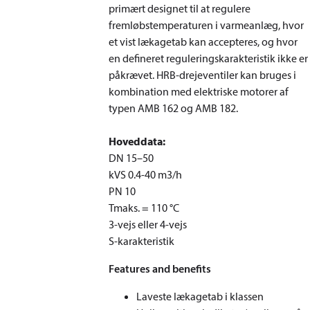
primært designet til at regulere
fremløbstemperaturen i varmeanlæg, hvor
et vist lækagetab kan accepteres, og hvor
en defineret reguleringskarakteristik ikke er
påkrævet. HRB-drejeventiler kan bruges i
kombination med elektriske motorer af
typen AMB 162 og AMB 182.
Hoveddata:
DN 15–50
k
VS
0.4-40 m
3
/h
PN 10
T
maks.
= 110 °C
3-vejs eller 4-vejs
S-karakteristik
Features and benefits
Laveste lækagetab i klassen