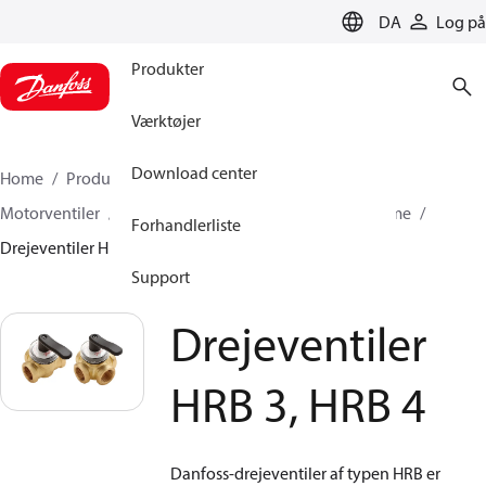
LANGUAGE
DA
Log på
Produkter
Værktøjer
Download center
Home
Produkter
Climate Solutions for heating
Motorventiler
Drejeventiler
Ventiler til centralvarme
Forhandlerliste
Drejeventiler HRB 3, HRB 4
Support
Drejeventiler
HRB 3, HRB 4
Danfoss-drejeventiler af typen HRB er