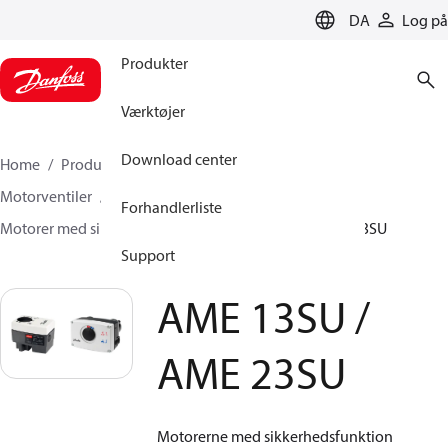
LANGUAGE
DA
Log på
Produkter
Værktøjer
Download center
Home
Produkter
Climate Solutions for heating
Motorventiler
Motorer til sædeventiler
Forhandlerliste
Motorer med sikkerhedsfunktion
AME 13SU / AME 23SU
Support
AME 13SU /
AME 23SU
Motorerne med sikkerhedsfunktion