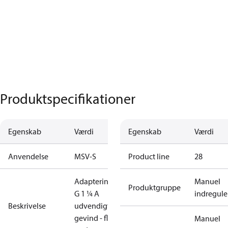
Produktspecifikationer
Egenskab
Værdi
Egenskab
Værdi
Anvendelse
MSV-S
Product line
28
Adapterindsats
Manuel
Produktgruppe
G 1 ¼ A
indregule
Beskrivelse
udvendigt
gevind - fladt
Manuel