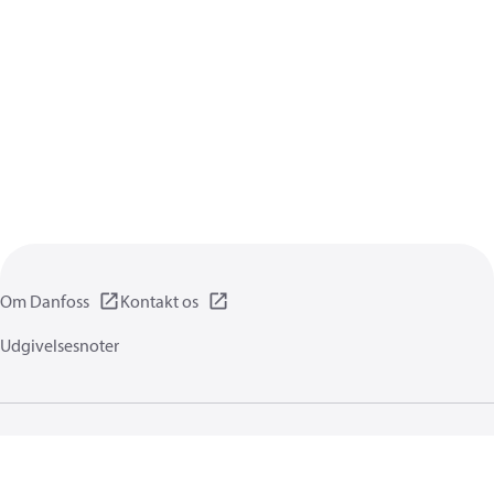
Om Danfoss
Kontakt os
Udgivelsesnoter
Privatlivspolitik
Brugsbetingelser
Generel information
Cookies