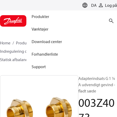
LANGUAGE
DA
Log på
Produkter
Værktøjer
Download center
Home
Produkter
Climate Solutions for heating
Indregulering og styring
Statisk afbalancering
Forhandlerliste
Statisk afbalancering tilbehør
003Z4073
Support
Adapterindsats G 1 ¼
A udvendigt gevind -
fladt sæde
003Z40