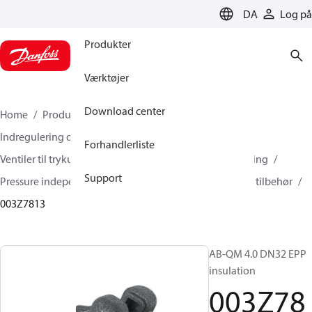
LANGUAGE
DA
Log på
Produkter
Værktøjer
Download center
Home
Produkter
Climate Solutions for heating
Indregulering og styring
Forhandlerliste
Ventiler til trykuafhængig flowbegrænsning og regulering
Support
Pressure independent control valves (PICV)
AB-QM - tilbehør
003Z7813
AB-QM 4.0 DN32 EPP
insulation
003Z78