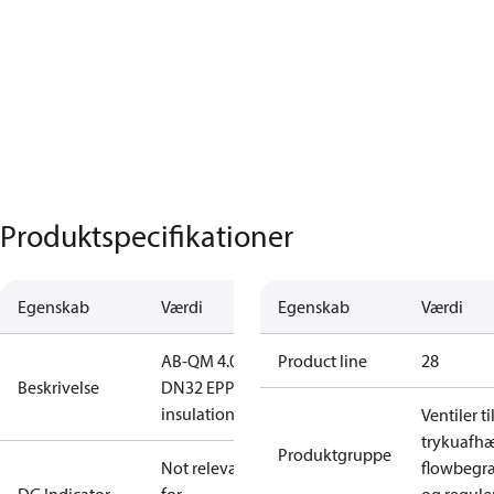
Produktspecifikationer
Egenskab
Værdi
Egenskab
Værdi
AB-QM 4.0
Product line
28
Beskrivelse
DN32 EPP
insulation
Ventiler ti
trykuafh
Produktgruppe
Not relevant
flowbegr