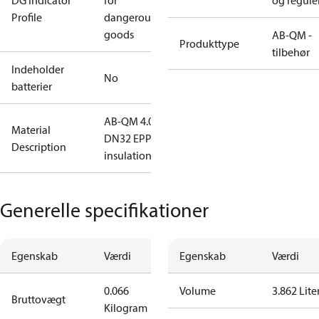
DG Indicator
for
og regule
Profile
dangerous
goods
AB-QM -
Produkttype
tilbehør
Indeholder
No
batterier
AB-QM 4.0
Material
DN32 EPP
Description
insulation
Generelle specifikationer
Egenskab
Værdi
Egenskab
Værdi
0.066
Volume
3.862 Lite
Bruttovægt
Kilogram