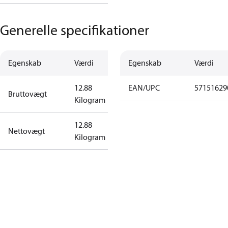
Generelle specifikationer
Egenskab
Værdi
Egenskab
Værdi
12.88
EAN/UPC
57151629
Bruttovægt
Kilogram
12.88
Nettovægt
Kilogram