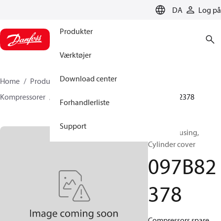
LANGUAGE
DA
Log på
Produkter
Værktøjer
Download center
Home
Produkter
Climate Solutions for heating
Kompressorer
BOCK reservedele & tilbehør
097B82378
Forhandlerliste
Support
BOCK, Housing,
Cylinder cover
097B82
378
Compressors spare