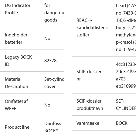
DG Indicator
for
Lead (CA
Profile
dangerous
no. 7439-
goods
REACH-
1)
6,6'-di-t
kandidatlistens
butyl-2,2'
Indeholder
stoffer
methylen
No
batterier
p-cresol 
no. 119-4
Legacy BOCK
82378
ID
4cc31238
SCIP-dossier
2dc3-4f9e
nr.
a703-
Material
Set-cylinder
eb310999
Description
cover
SCIP-dossier
SET-
Omfattet af
No
produktnavn
CYLINDE
WEEE
Varemærke
BOCK
Danfoss
Product line
BOCK®