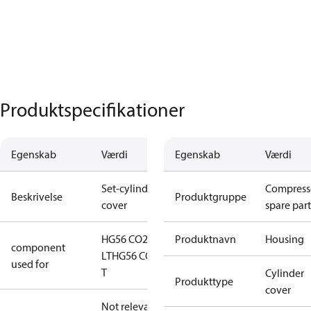
Produktspecifikationer
Egenskab
Værdi
Egenskab
Værdi
Set-cylinder
Compress
Beskrivelse
Produktgruppe
cover
spare part
HG56 CO2
Produktnavn
Housing
component
LT
HG56 CO2
used for
T
Cylinder
Produkttype
cover
Not relevant