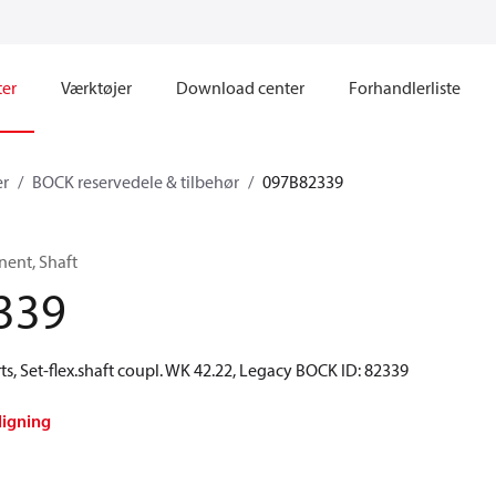
ter
Værktøjer
Download center
Forhandlerliste
er
BOCK reservedele & tilbehør
097B82339
ent, Shaft
339
s, Set-flex.shaft coupl. WK 42.22, Legacy BOCK ID: 82339
ligning