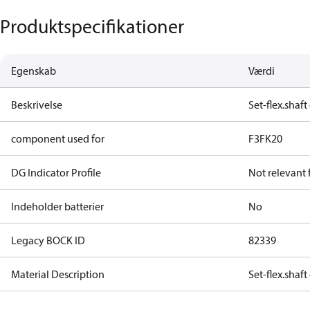
Produktspecifikationer
Egenskab
Værdi
Beskrivelse
Set-flex.shaf
component used for
F3
FK20
DG Indicator Profile
Not relevant
Indeholder batterier
No
Legacy BOCK ID
82339
Material Description
Set-flex.shaf