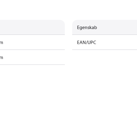
Egenskab
am
EAN/UPC
am