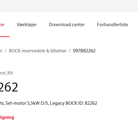
ter
Værktøjer
Download center
Forhandlerliste
er
BOCK reservedele & tilbehør
097B82262
t, Kit
262
ts, Set-motor 5,5kW D/S, Legacy BOCK ID: 82262
ligning