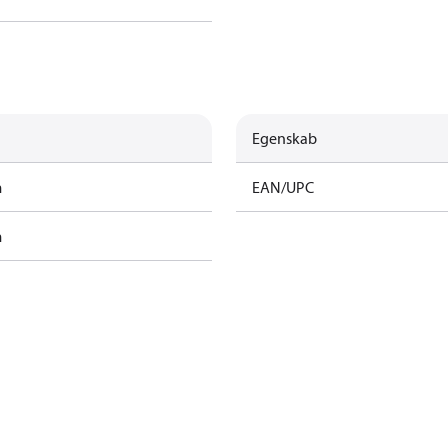
Egenskab
m
EAN/UPC
m