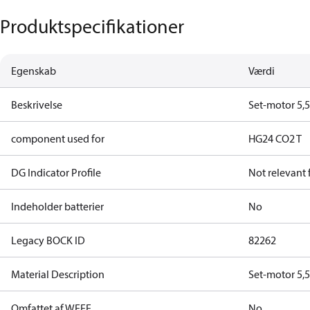
Produktspecifikationer
Egenskab
Værdi
Beskrivelse
Set-motor 5,
component used for
HG24 CO2 T
DG Indicator Profile
Not relevant
Indeholder batterier
No
Legacy BOCK ID
82262
Material Description
Set-motor 5,
Omfattet af WEEE
No