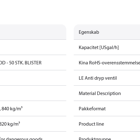
Egenskab
Kapacitet [USgal/h]
OD - 50 STK. BLISTER
Kina RoHS-overensstemmels
LE Anti dryp ventil
Material Description
t, 840 kg/m³
Pakkeformat
, 820 kg/m³
Product line
 for dangerous goods
Produktgruppe