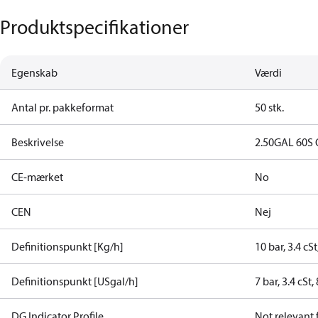
Produktspecifikationer
Egenskab
Værdi
Antal pr. pakkeformat
50 stk.
Beskrivelse
2.50GAL 60S 
CE-mærket
No
CEN
Nej
Definitionspunkt [Kg/h]
10 bar, 3.4 cS
Definitionspunkt [USgal/h]
7 bar, 3.4 cSt
DG Indicator Profile
Not relevant