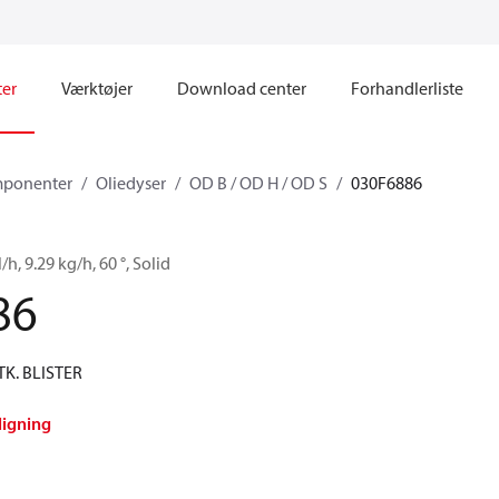
ter
Værktøjer
Download center
Forhandlerliste
ponenter
Oliedyser
OD B / OD H / OD S
030F6886
/h, 9.29 kg/h, 60 °, Solid
86
TK. BLISTER
ligning