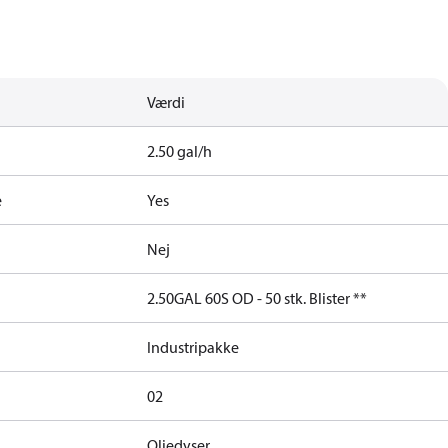
Værdi
2.50 gal/h
e
Yes
Nej
2.50GAL 60S OD - 50 stk. Blister **
Industripakke
02
Oliedyser