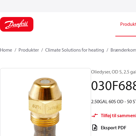
Produk
Home
Produkter
Climate Solutions for heating
Brænderkom
Oliedyser, OD S, 2.5 gal
030F68
2.50GAL 60S OD - 50 S
Tilføj til sammen
Eksport PDF