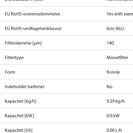
EU RoHS-overensstemmelse
Yes with exe
EU RoHS-undtagelsesklausul
6(a)-I
6(c)
Filterstørrelse [µm]
140
Filtertype
Monelfilter
Form
Konisk
Indeholder batterier
No
Kapacitet [kg/h]
9.29 kg/h
Kapacitet [kW]
0.0 kW
Kapacitet [l/h]
0.00 L/h