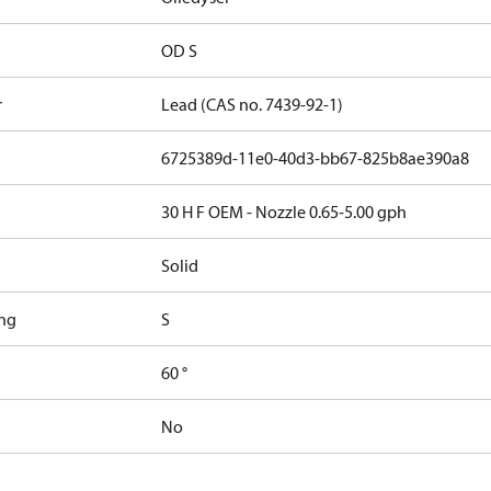
OD S
r
Lead (CAS no. 7439-92-1)
6725389d-11e0-40d3-bb67-825b8ae390a8
30 H F OEM - Nozzle 0.65-5.00 gph
Solid
ng
S
60 °
No