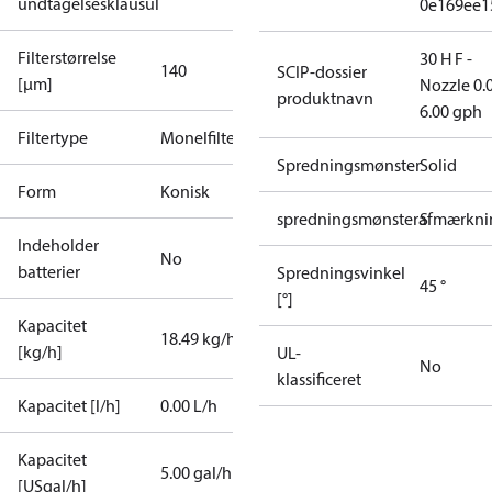
undtagelsesklausul
0e169ee1
Filterstørrelse
30 H F -
140
SCIP-dossier
[µm]
Nozzle 0.
produktnavn
6.00 gph
Filtertype
Monelfilter
Spredningsmønster
Solid
Form
Konisk
spredningsmønsterafmærkni
S
Indeholder
No
batterier
Spredningsvinkel
45 °
[°]
Kapacitet
18.49 kg/h
[kg/h]
UL-
No
klassificeret
Kapacitet [l/h]
0.00 L/h
Kapacitet
5.00 gal/h
[USgal/h]