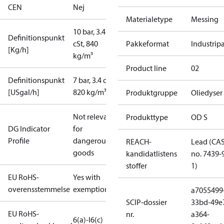
CEN
Nej
Materialetype
Messing
10 bar, 3.4
Definitionspunkt
cSt, 840
Pakkeformat
Industrip
[Kg/h]
kg/m³
Product line
02
Definitionspunkt
7 bar, 3.4 cSt,
[USgal/h]
820 kg/m³
Produktgruppe
Oliedyser
Not relevant
Produkttype
OD S
DG Indicator
for
Profile
dangerous
REACH-
Lead (CA
goods
kandidatlistens
no. 7439-
stoffer
1)
EU RoHS-
Yes with
overensstemmelse
exemptions
a7055499
SCIP-dossier
33bd-49e
EU RoHS-
nr.
a364-
6(a)-I
6(c)