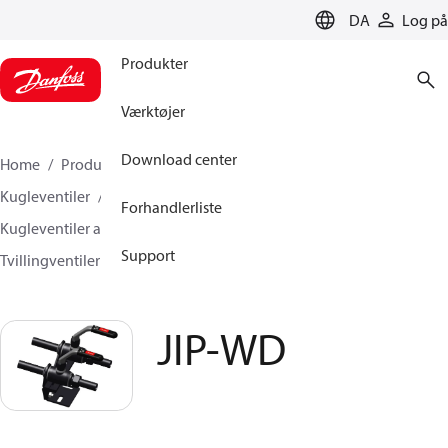
LANGUAGE
DA
Log på
Produkter
Værktøjer
Download center
Home
Produkter
Climate Solutions for heating
Kugleventiler
Forhandlerliste
Kugleventiler af stål til fjernvarme og fjernkøling
Support
Tvillingventiler
JIP-WD
JIP-WD