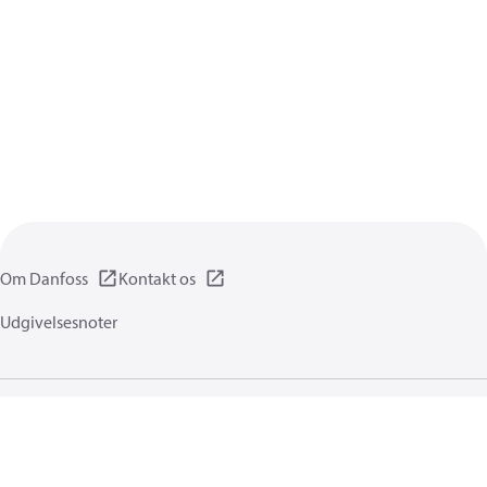
Om Danfoss
Kontakt os
Udgivelsesnoter
Privatlivspolitik
Brugsbetingelser
Generel information
Cookies