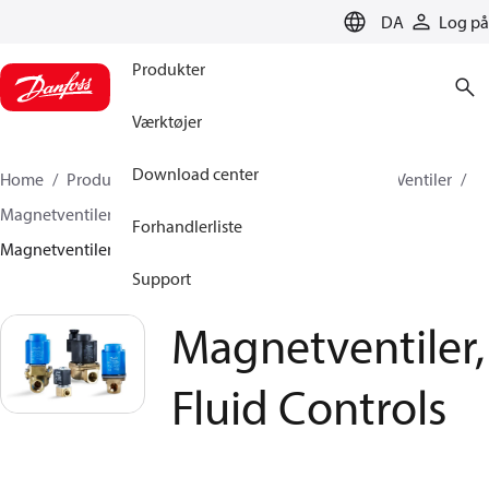
LANGUAGE
DA
Log på
Produkter
Værktøjer
Download center
Home
Produkter
Climate Solutions for cooling
Ventiler
Magnetventiler
Magnetventiler, Fluid Controls
Forhandlerliste
Magnetventiler, Fluid Controls
Support
Magnetventiler,
Fluid Controls