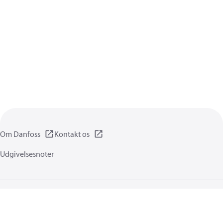
Om Danfoss
Kontakt os
Udgivelsesnoter
Privatlivspolitik
Brugsbetingelser
Generel information
Cookies