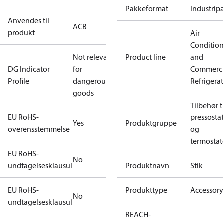
Pakkeformat
Industrip
Anvendes til
ACB
produkt
Air
Conditio
Not relevant
Product line
and
DG Indicator
for
Commerci
Profile
dangerous
Refrigera
goods
Tilbehør ti
EU RoHS-
pressosta
Yes
Produktgruppe
overensstemmelse
og
termostat
EU RoHS-
No
undtagelsesklausul
Produktnavn
Stik
EU RoHS-
Produkttype
Accessory
No
undtagelsesklausul
REACH-