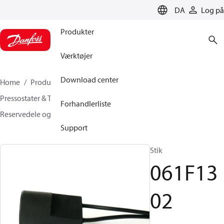
LANGUAGE
DA
Log på
Produkter
Værktøjer
Download center
Home
Produkter
Climate Solutions for cooling
Pressostater & Termostater
Forhandlerliste
Reservedele og tilbehør til kontakter
061F1302
Support
Stik
061F13
02