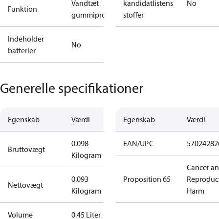
Vandtæt
kandidatlistens
No
Funktion
gummiprop
stoffer
Indeholder
No
batterier
Generelle specifikationer
Egenskab
Værdi
Egenskab
Værdi
0.098
EAN/UPC
57024282
Bruttovægt
Kilogram
Cancer a
0.093
Proposition 65
Reproduc
Nettovægt
Kilogram
Harm
Volume
0.45 Liter