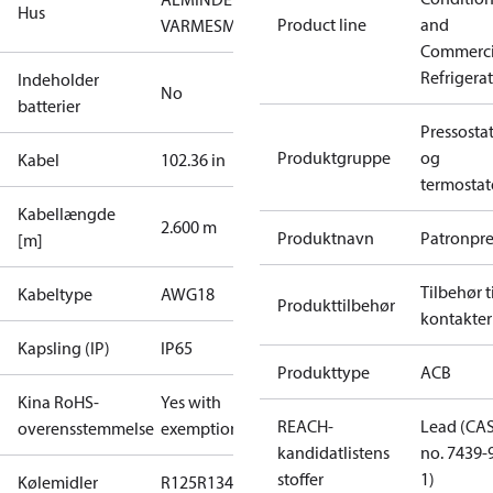
Hus
Product line
and
VARMESMELTNING
Commerci
Refrigera
Indeholder
No
batterier
Pressosta
Produktgruppe
og
Kabel
102.36 in
termostat
Kabellængde
2.600 m
Produktnavn
Patronpre
[m]
Tilbehør ti
Kabeltype
AWG18
Produkttilbehør
kontakter
Kapsling (IP)
IP65
Produkttype
ACB
Kina RoHS-
Yes with
REACH-
Lead (CA
overensstemmelse
exemptions
kandidatlistens
no. 7439-
stoffer
1)
Kølemidler
R125
R134a
R22
R404A
R407C
R407H
R410A
R43