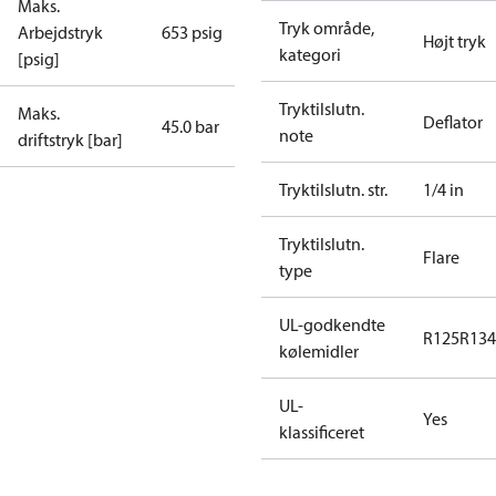
Maks.
Tryk område,
Arbejdstryk
653 psig
Højt tryk
kategori
[psig]
Tryktilslutn.
Maks.
Deflator
45.0 bar
note
driftstryk [bar]
Tryktilslutn. str.
1/4 in
Tryktilslutn.
Flare
type
UL-godkendte
R125
R134
kølemidler
UL-
Yes
klassificeret