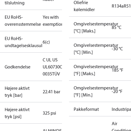
Oliefrie
tilslutning
R134a
R5
kølemidler
EU RoHS-
Yes with
Omgivelsestemperatur
overensstemmelse
exemptions
85 °C
[°C] [Maks.]
EU RoHS-
6(c)
Omgivelsestemperatur
undtagelsesklausul
-30 °C
[°C] [Min.]
C UL US
Omgivelsestemperatur
Godkendelse
UL60730
CE
185 °F
[°F] [Maks.]
0035
TÜV
Omgivelsestemperatur
Højere aktivt
-20 °F
22.41 bar
[°F] [Min.]
tryk [bar]
Pakkeformat
Industrip
Højere aktivt
325 psi
tryk [psi]
Air
Conditio
ALMINDELIG