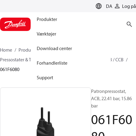
LANGUAGE
DA
Log på
Produkter
Værktøjer
Download center
Home
Produkter
Climate Solutions for cooling
Pressostater & Termostater
Patronpressostater
ACB / CCB
Forhandlerliste
061F6080
Support
Patronpressostat,
ACB, 22.41 bar, 15.86
bar
061F60