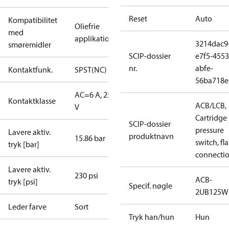
Reset
Auto
Kompatibilitet
Oliefrie
med
applikationer
3214dac9
smøremidler
SCIP-dossier
e7f5-4553
nr.
abfe-
Kontaktfunk.
SPST(NC)
56ba718e
AC=6 A, 250
Kontaktklasse
ACB/LCB,
V
Cartridge
SCIP-dossier
pressure
Lavere aktiv.
produktnavn
15.86 bar
switch, fla
tryk [bar]
connecti
Lavere aktiv.
230 psi
ACB-
tryk [psi]
Specif. nøgle
2UB125W
Leder farve
Sort
Tryk han/hun
Hun