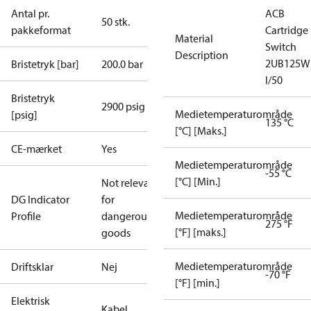
Antal pr.
ACB
50 stk.
pakkeformat
Cartridge
Material
Switch
Description
2UB125W
Bristetryk [bar]
200.0 bar
I/50
Bristetryk
2900 psig
Medietemperaturområde
[psig]
135 °C
[°C] [Maks.]
CE-mærket
Yes
Medietemperaturområde
-55 °C
[°C] [Min.]
Not relevant
DG Indicator
for
Medietemperaturområde
Profile
dangerous
275 °F
[°F] [maks.]
goods
Medietemperaturområde
Driftsklar
Nej
-70 °F
[°F] [min.]
Elektrisk
Kabel