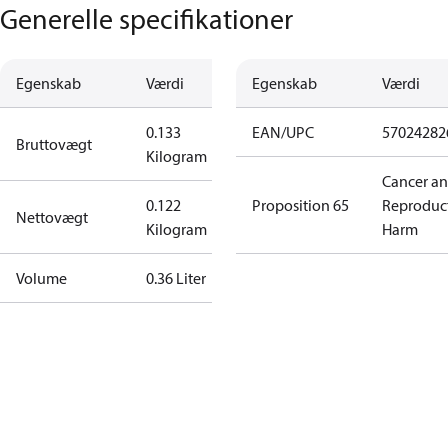
Generelle specifikationer
Egenskab
Værdi
Egenskab
Værdi
0.133
EAN/UPC
57024282
Bruttovægt
Kilogram
Cancer a
0.122
Proposition 65
Reproduc
Nettovægt
Kilogram
Harm
Volume
0.36 Liter