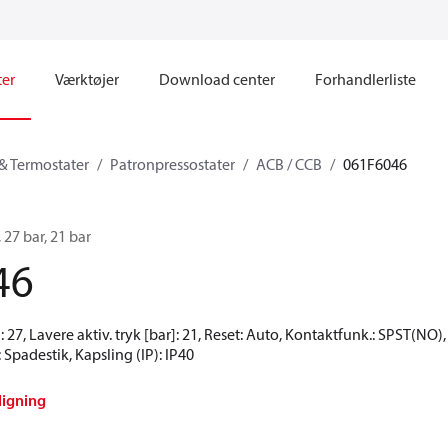
ter
Værktøjer
Download center
Forhandlerliste
 & Termostater
Patronpressostater
ACB / CCB
061F6046
 27 bar, 21 bar
46
: 27, Lavere aktiv. tryk [bar]: 21, Reset: Auto, Kontaktfunk.: SPST(NO), 
g: Spadestik, Kapsling (IP): IP40
ligning