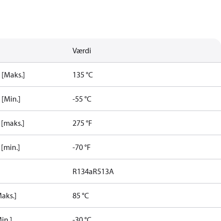
Værdi
 [Maks.]
135 °C
[Min.]
-55 °C
[maks.]
275 °F
[min.]
-70 °F
R134a
R513A
aks.]
85 °C
in.]
-30 °C