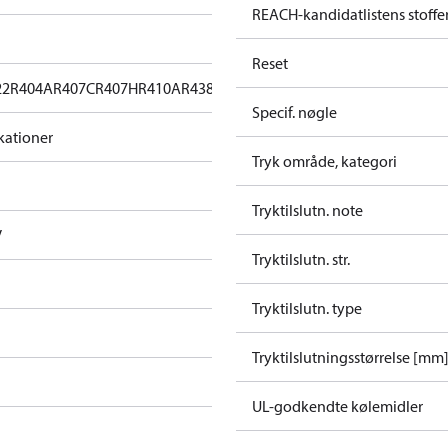
REACH-kandidatlistens stoffe
Reset
22
R404A
R407C
R407H
R410A
R438A
R448A
R449A
R452A
R513A
Specif. nøgle
ikationer
Tryk område, kategori
Tryktilslutn. note
V
Tryktilslutn. str.
Tryktilslutn. type
Tryktilslutningsstørrelse [mm
UL-godkendte kølemidler