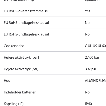
EU RoHS-overensstemmelse
Yes
EU RoHS-undtagelsesklausul
No
EU RoHS-undtagelsesklausul
No
Godkendelse
C UL US UL6
Højere aktivt tryk [bar]
27.00 bar
Højere aktivt tryk [psi]
392 psi
Hus
ALMINDELIG
Indeholder batterier
No
Kapsling (IP)
IP40