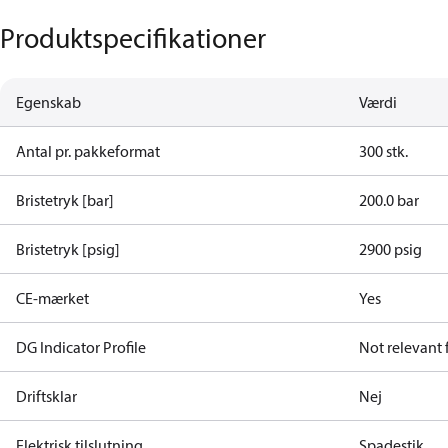
Produktspecifikationer
Egenskab
Værdi
Antal pr. pakkeformat
300 stk.
Bristetryk [bar]
200.0 bar
Bristetryk [psig]
2900 psig
CE-mærket
Yes
DG Indicator Profile
Not relevant
Driftsklar
Nej
Elektrisk tilslutning
Spadestik