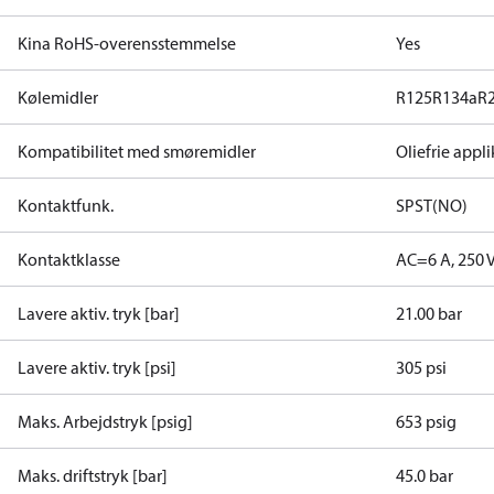
Kina RoHS-overensstemmelse
Yes
Kølemidler
R125
R134a
R
Kompatibilitet med smøremidler
Oliefrie appl
Kontaktfunk.
SPST(NO)
Kontaktklasse
AC=6 A, 250 
Lavere aktiv. tryk [bar]
21.00 bar
Lavere aktiv. tryk [psi]
305 psi
Maks. Arbejdstryk [psig]
653 psig
Maks. driftstryk [bar]
45.0 bar