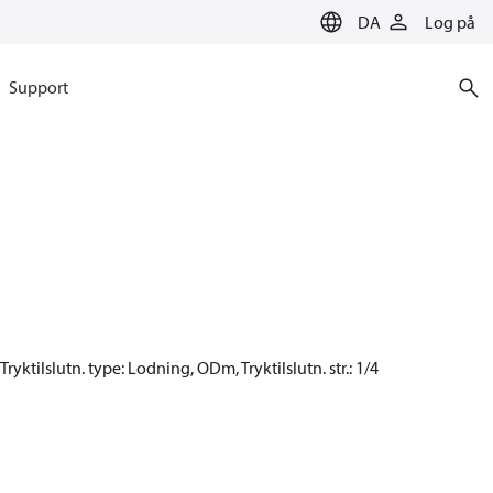
DA
Log på
Support
Tryktilslutn. type: Lodning, ODm, Tryktilslutn. str.: 1/4