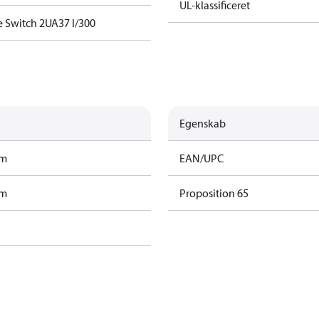
UL-klassificeret
e Switch 2UA37 I/300
Egenskab
am
EAN/UPC
am
Proposition 65