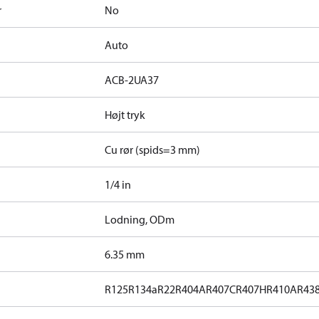
r
No
Auto
ACB-2UA37
Højt tryk
Cu rør (spids=3 mm)
1/4 in
Lodning, ODm
]
6.35 mm
R125
R134a
R22
R404A
R407C
R407H
R410A
R43