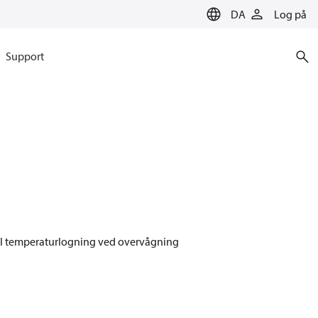
DA
Log på
Support
til temperaturlogning ved overvågning