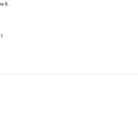
se B.
51