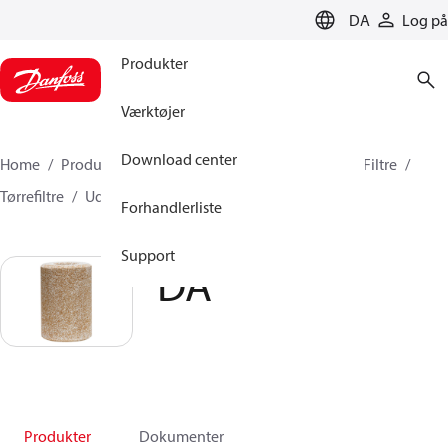
LANGUAGE
DA
Log på
Produkter
Værktøjer
Download center
Home
Produkter
Climate Solutions for cooling
Filtre
Tørrefiltre
Udskiftelige indsatser til tørrefiltre
DA
Forhandlerliste
Support
DA
Produkter
Dokumenter