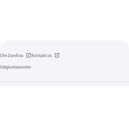
Om Danfoss
Kontakt os
Udgivelsesnoter
Privatlivspolitik
Brugsbetingelser
Generel information
Cookies