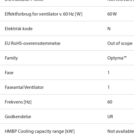
Effektforbrug for ventilator v. 60 Hz [W]
60 W
Elektrisk kode
N
EU RoHS-overensstemmelse
Out of scope
Family
Optyma™
Fase
1
Faseantal Ventilator
1
Frekvens [Hz]
60
Godkendelse
UR
HMBP Cooling capacity range [kW]
Not available 