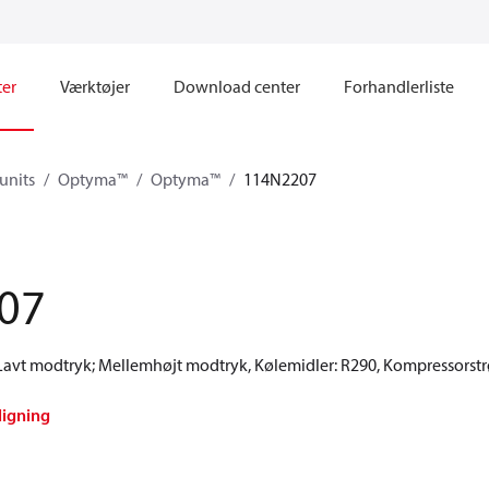
ter
Værktøjer
Download center
Forhandlerliste
units
Optyma™
Optyma™
114N2207
07
vt modtryk; Mellemhøjt modtryk, Kølemidler: R290, Kompressorstr
ligning