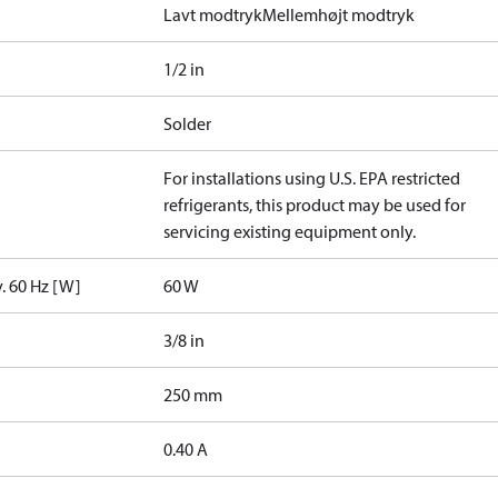
Lavt modtryk
Mellemhøjt modtryk
1/2 in
Solder
For installations using U.S. EPA restricted
refrigerants, this product may be used for
servicing existing equipment only.
v. 60 Hz [W]
60 W
3/8 in
250 mm
0.40 A