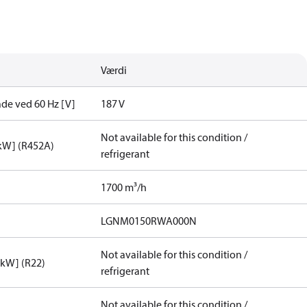
Værdi
de ved 60 Hz [V]
187 V
Not available for this condition /
[kW] (R452A)
refrigerant
1700 m³/h
LGNM0150RWA000N
Not available for this condition /
[kW] (R22)
refrigerant
Not available for this condition /