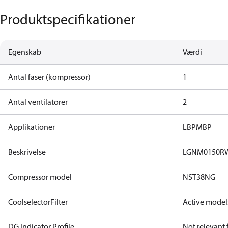
Produktspecifikationer
Egenskab
Værdi
Antal faser (kompressor)
1
Antal ventilatorer
2
Applikationer
LBP
MBP
Beskrivelse
LGNM0150RW
Compressor model
NST38NG​
CoolselectorFilter
Active model
DG Indicator Profile
Not relevant