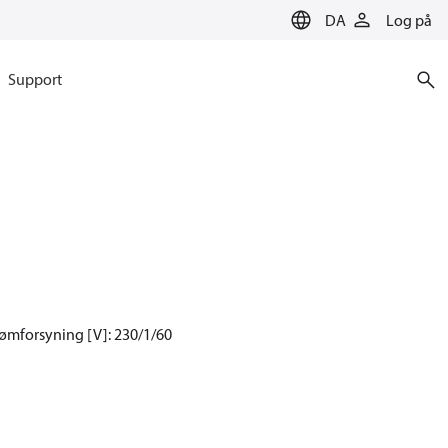
DA
Log på
Support
ømforsyning [V]: 230/1/60