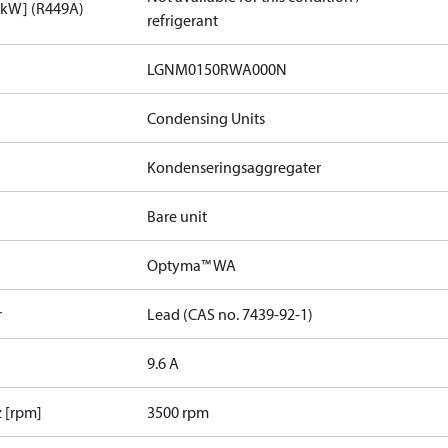
[kW] (R449A)
refrigerant
LGNM0150RWA000N​
Condensing Units
Kondenseringsaggregater
Bare unit
Optyma™ WA
r
Lead (CAS no. 7439-92-1)
9.6 A
 [rpm]
3500 rpm