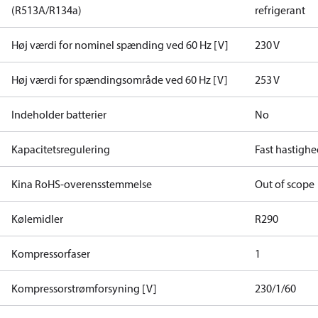
(R513A/R134a)
refrigerant
Høj værdi for nominel spænding ved 60 Hz [V]
230 V
Høj værdi for spændingsområde ved 60 Hz [V]
253 V
Indeholder batterier
No
Kapacitetsregulering
Fast hastigh
Kina RoHS-overensstemmelse
Out of scope
Kølemidler
R290
Kompressorfaser
1
Kompressorstrømforsyning [V]
230/1/60