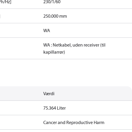
Ph/Hz]
230/1/60
]
250.000 mm
WA
WA : Netkabel, uden receiver (til
kapillarrør)
Værdi
75.364 Liter
Cancer and Reproductive Harm