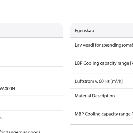
Egenskab
Lav værdi for spændingsområ
LBP Cooling capacity range 
Luftstrøm v. 60 Hz [m³/h]
A000N​
Material Description
MBP Cooling capacity range 
s
 for dangerous goods