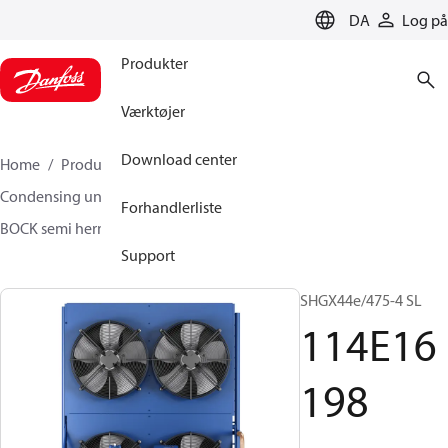
LANGUAGE
DA
Log på
Produkter
Værktøjer
Download center
Home
Produkter
Climate Solutions for cooling
Condensing units
BOCK SH gaskølet - 1 trin
Forhandlerliste
BOCK semi hermetic SHG-L
114E16198
Support
SHGX44e/475-4 SL
114E16
198