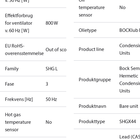
v. 50 Hz [W]
temperature
No
sensor
Effektforbrug
for ventilator
800 W
Olietype
BOCKlub 
v. 60 Hz [W]
Condensi
EU RoHS-
Product line
Out of scope
Units
overensstemmelse
Bock Sem
Family
SHG L
Hermetic
Produktgruppe
Condensi
Fase
3
Units
Frekvens [Hz]
50 Hz
Produktnavn
Bare unit
Hot gas
Produkttype
SHGX44
temperature
No
sensor
Lead (CA