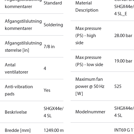
Standard
Material
kommentarer
SHGX44e/
Description
4 SL_E
Afgangstilslutning
Soldering
kommentarer
Max pressure
(PS) - high
28.00 bar
side
Afgangstilslutning
7/8 in
størrelse [in]
Max pressure
19.00 bar
(PS) - low side
Antal
4
ventilatorer
Maximum fan
power @ 50 Hz
525
Anti-vibration
Yes
[W]
pads
SHGX44e/
SHGX44e/475-
Modelnummer
Beskrivelse
4 SL
4 SL
INT69 G 1
Bredde [mm]
1249.00 mm