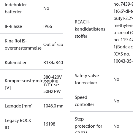
no. 7439-
Indeholder
No
1)
6,6'-di-t
batterier
butyl-2,2'
REACH-
methylen
IP-klasse
IP66
kandidatlistens
p-cresol 
stoffer
no. 119-4
Kina RoHS-
Out of scope
1)
Boric ac
overensstemmelse
(CAS no.
10043-35-
Kølemidler
R134a
R404A
R407A
R407C
R407F
R448A
R449A
Safety valve
380-420V
No
Kompressorstrømforsyning
for receiver
Y/YY -3-
[V]
50Hz PW
Speed
No
controller
Længde [mm]
1046.0 mm
Step
Legacy BOCK
16198
protection for
No
ID