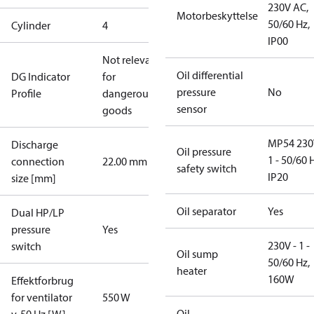
230V AC,
Motorbeskyttelse
50/60 Hz,
Cylinder
4
IP00
Not relevant
Oil differential
DG Indicator
for
pressure
No
Profile
dangerous
sensor
goods
MP54 230
Discharge
Oil pressure
1 - 50/60 
connection
22.00 mm
safety switch
IP20
size [mm]
Oil separator
Yes
Dual HP/LP
pressure
Yes
230V - 1 -
switch
Oil sump
50/60 Hz,
heater
160W
Effektforbrug
for ventilator
550 W
Oil