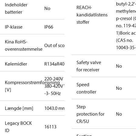
butyl-2,2'
Indeholder
REACH-
No
methylen
batterier
kandidatlistens
p-cresol 
stoffer
no. 119-4
IP-klasse
IP66
1)
Boric ac
(CAS no.
Kina RoHS-
Out of scope
10043-35-
overensstemmelse
Safety valve
Kølemidler
R134a
R404A
R407A
R407C
R407F
R448A
R449A
No
for receiver
220-240V D /
Kompressorstrømforsyning
Speed
380-420V Y
No
[V]
controller
-3- 50Hz
Step
Længde [mm]
1043.0 mm
protection for
No
CR/SU
Legacy BOCK
16113
ID