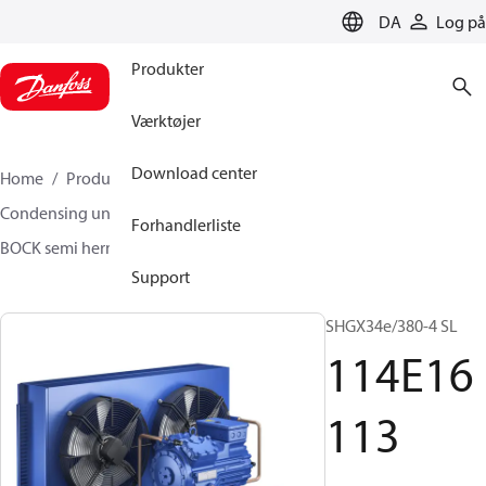
LANGUAGE
DA
Log på
Produkter
Værktøjer
Download center
Home
Produkter
Climate Solutions for cooling
Condensing units
BOCK SH gaskølet - 1 trin
Forhandlerliste
BOCK semi hermetic SHG-L
114E16113
Support
SHGX34e/380-4 SL
114E16
113