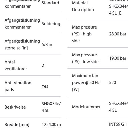
Standard
Material
kommentarer
SHGX34e/
Description
4 SL_E
Afgangstilslutning
Soldering
kommentarer
Max pressure
(PS) - high
28.00 bar
side
Afgangstilslutning
5/8 in
størrelse [in]
Max pressure
19.00 bar
(PS) - low side
Antal
2
ventilatorer
Maximum fan
power @ 50 Hz
520
Anti-vibration
Yes
[W]
pads
SHGX34e/
SHGX34e/380-
Modelnummer
Beskrivelse
4 SL
4 SL
INT69 G 1
Bredde [mm]
1224.00 mm