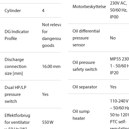
230V AC,
Motorbeskyttelse
50/60 Hz,
Cylinder
4
IP00
Not relevant
Oil differential
DG Indicator
for
pressure
No
Profile
dangerous
sensor
goods
MP55 230
Discharge
Oil pressure
1 - 50/60 
connection
16.00 mm
safety switch
IP20
size [mm]
Oil separator
Yes
Dual HP/LP
pressure
Yes
110-240 V 
switch
– 50/60 Hz
Oil sump
50 to 120 
Effektforbrug
heater
PTC self-
for ventilator
550 W
regulatin