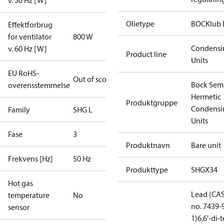
v. 50 Hz [W]
Olietype
BOCKlub 
Effektforbrug
for ventilator
800 W
Condensi
v. 60 Hz [W]
Product line
Units
EU RoHS-
Out of scope
Bock Sem
overensstemmelse
Hermetic
Produktgruppe
Condensi
Family
SHG L
Units
Fase
3
Produktnavn
Bare unit
Frekvens [Hz]
50 Hz
Produkttype
SHGX34
Hot gas
Lead (CA
temperature
No
no. 7439-
sensor
1)
6,6'-di-t