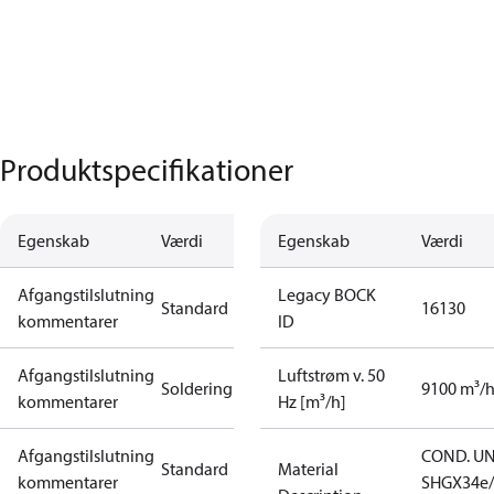
Produktspecifikationer
Egenskab
Værdi
Egenskab
Værdi
Afgangstilslutning
Legacy BOCK
Standard
16130
kommentarer
ID
Afgangstilslutning
Luftstrøm v. 50
Soldering
9100 m³/
kommentarer
Hz [m³/h]
Afgangstilslutning
COND. UN
Standard
Material
kommentarer
SHGX34e/