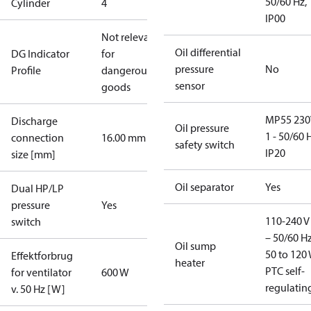
50/60 Hz,
Cylinder
4
IP00
Not relevant
Oil differential
DG Indicator
for
pressure
No
Profile
dangerous
sensor
goods
MP55 230
Discharge
Oil pressure
1 - 50/60 
connection
16.00 mm
safety switch
IP20
size [mm]
Oil separator
Yes
Dual HP/LP
pressure
Yes
110-240 V 
switch
– 50/60 Hz
Oil sump
50 to 120 
Effektforbrug
heater
PTC self-
for ventilator
600 W
regulatin
v. 50 Hz [W]