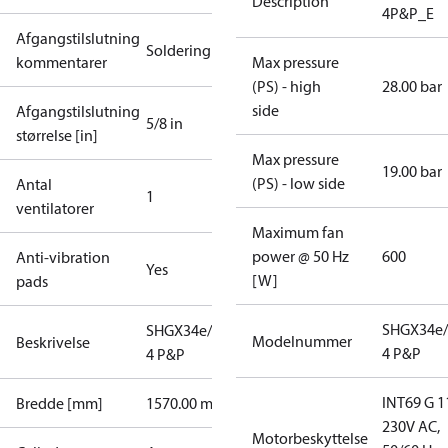
Description
4P&P_E
Afgangstilslutning
Soldering
kommentarer
Max pressure
(PS) - high
28.00 bar
side
Afgangstilslutning
5/8 in
størrelse [in]
Max pressure
19.00 bar
(PS) - low side
Antal
1
ventilatorer
Maximum fan
power @ 50 Hz
600
Anti-vibration
Yes
[W]
pads
SHGX34e/
SHGX34e/215-
Modelnummer
Beskrivelse
4 P&P
4 P&P
INT69 G 1
Bredde [mm]
1570.00 mm
230V AC,
Motorbeskyttelse