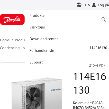
LANGUAGE
DA
Log på
Produkter
Værktøjer
Download center
Home
Produkter
Climate Solutions for cooling
Condensing units
BOCK plusbox
BOCK plusbox
114E16130
Forhandlerliste
Support
SHGX34e/215-4 P&P
114E16
130
Kølemidler: R404A;
R407C; R452A; R134a;