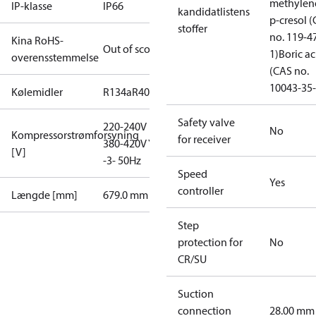
methylen
IP-klasse
IP66
kandidatlistens
p-cresol 
stoffer
no. 119-4
Kina RoHS-
Out of scope
1)
Boric ac
overensstemmelse
(CAS no.
10043-35-
Kølemidler
R134a
R404A
R407C
R407F
R448A
R449A
R450A
Safety valve
220-240V D /
No
Kompressorstrømforsyning
for receiver
380-420V Y
[V]
-3- 50Hz
Speed
Yes
controller
Længde [mm]
679.0 mm
Step
protection for
No
CR/SU
Suction
connection
28.00 mm