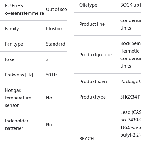
Olietype
BOCKlub 
EU RoHS-
Out of scope
overensstemmelse
Condensi
Product line
Units
Family
Plusbox
Bock Sem
Fan type
Standard
Hermetic
Produktgruppe
Condensi
Fase
3
Units
Frekvens [Hz]
50 Hz
Produktnavn
Package U
Hot gas
Produkttype
SHGX34 
temperature
No
sensor
Lead (CA
no. 7439-
Indeholder
No
1)
6,6'-di-t
batterier
butyl-2,2'
REACH-