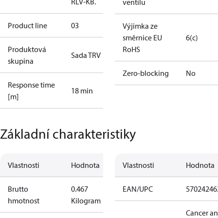
RLV-KB.
ventilu
Product line
03
Výjimka ze
směrnice EU
6(c)
Produktová
RoHS
Sada TRV
skupina
Zero-blocking
No
Response time
18 min
[m]
Základní charakteristiky
Vlastnosti
Hodnota
Vlastnosti
Hodnota
Brutto
0.467
EAN/UPC
57024246
hmotnost
Kilogram
Cancer a