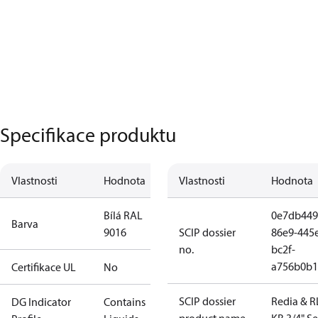
Specifikace produktu
Vlastnosti
Hodnota
Vlastnosti
Hodnota
Bílá RAL
0e7db449
Barva
9016
SCIP dossier
86e9-445
no.
bc2f-
a756b0b1
Certifikace UL
No
SCIP dossier
Redia & R
DG Indicator
Contains