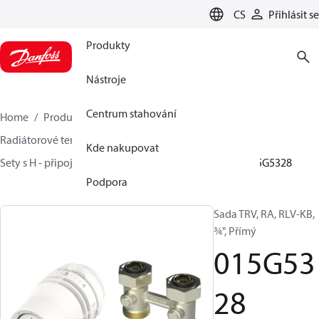
LANGUAGE
CS
Přihlásit se
Produkty
Nástroje
Centrum stahování
Home
Produkty
Climate Solutions pro vytápění
Radiátorové termostatické hlavice
Sady TRV
Kde nakupovat
Sety s H - připojením
Danfoss Redia® + RLV-KB
015G5328
Podpora
Sada TRV, RA, RLV-KB,
¾", Přímý
015G53
28