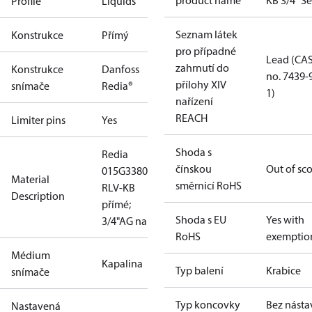
product name
KB 3/4" Se
Profile
Liquids
Seznam látek
Konstrukce
Přímý
pro případné
Lead (CA
zahrnutí do
Konstrukce
Danfoss
no. 7439-
přílohy XIV
snímače
Redia®
1)
nařízení
REACH
Limiter pins
Yes
Shoda s
Redia
čínskou
Out of sc
015G3380 +
Material
směrnicí RoHS
RLV-KB
Description
přímé;
Shoda s EU
Yes with
3/4"AG na
RoHS
exemptio
Médium
Kapalina
Typ balení
Krabice
snímače
Typ koncovky
Bez násta
Nastavená