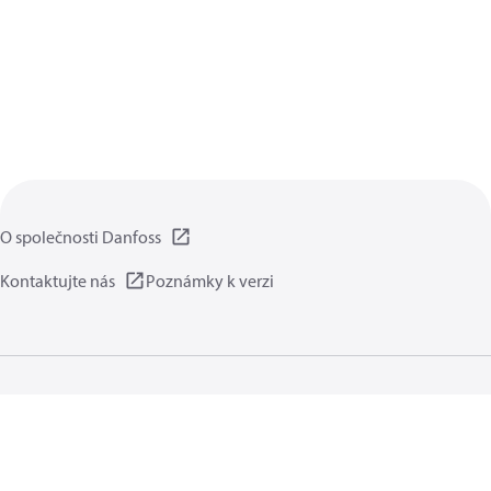
O společnosti Danfoss
Kontaktujte nás
Poznámky k verzi
Zásady ochrany osobních údajů
Podmínky použití
Obecné informace
Cookies