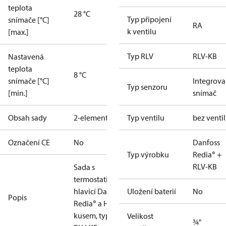
teplota
28 °C
Typ připojení
snímače [°C]
RA
k ventilu
[max.]
Typ RLV
RLV-KB
Nastavená
teplota
8 °C
snímače [°C]
Integrov
Typ senzoru
[min.]
snímač
Obsah sady
2-elements
Typ ventilu
bez venti
Označení CE
No
Danfoss
Typ výrobku
Redia® +
RLV-KB
Sada s
termostatickou
hlavicí Danfoss
Uložení baterií
No
Popis
Redia® a H-
kusem, typ
Velikost
¾"