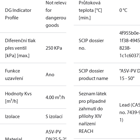
Not relevant
Průtoková
DG Indicator
for
teplota [°C]
0 °C
Profile
dangerous
[min.]
goods
4f955b0e
Diferenční tlak
SCIP dossier
1f38-4945
přes ventil
250 KPa
no.
8238-
[kPa] [max.]
1c1c6037
Funkce
SCIP dossier
"ASV-PV 
Ano
uzavření
product name
15 - 50"
Hodnoty Kvs
Seznam látek
4.00 m³/h
[m³/h]
pro případné
Lead (CA
zahrnutí do
no. 7439-
přílohy XIV
Izolace
S izolací
1)
nařízení
REACH
ASV-PV
Material
DN25 5-25