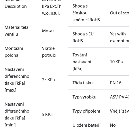
Shoda s
Description
kPa Ext.Thr.
čínskou
Out of sc
w.o.Insul.
směrnicí RoHS
Materiál těla
Mosaz
Shoda s EU
Yes with
ventilu
RoHS
exemptio
Montážní
Vratné
Tovární
poloha
potrubí
nastavení
10 KPa
[kPa]
Nastavení
diferenčního
25 KPa
Třída tlaku
PN 16
tlaku [kPa]
[max.]
Typ výrobku
ASV-PV 4
Nastavení
diferenčního
Typy připojení
Vnější záv
5 KPa
tlaku [kPa]
[min.]
Uložení baterií
No