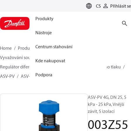
LANGUAGE
CS
Přihlásit se
Produkty
Nástroje
Centrum stahování
Home
Produkty
Climate Solutions pro vytápění
Vyvažování soustav vytápění a chlazení
Kde nakupovat
Regulátor diferenčního tlaku
Regulátory diferenčního tlaku
Podpora
ASV-PV
ASV-PV 4 gen
003Z5513
ASV-PV 4G, DN 25, 5
kPa - 25 kPa, Vnější
závit, S izolací
003Z55