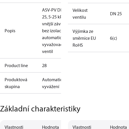
ASV-PV DN
Velikost
DN 25
25, 5-25 kPa,
ventilu
vnější závit,
Popis
bez izolace,
Výjimka ze
automatický
směrnice EU
6(c)
vyvažovací
RoHS
ventil
Product line
28
Produktová
Automatické
skupina
vyvážení
Základní charakteristiky
Vlastnosti
Hodnota
Vlastnosti
Hodnota