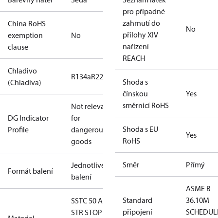
pro případné
zahrnutí do
China RoHS
No
přílohy XIV
exemption
No
nařízení
clause
REACH
Chladivo
R134a
R22
R404A
R507A
R717
Shoda s
(Chladiva)
čínskou
Yes
směrnicí RoHS
Not relevant
DG Indicator
for
Shoda s EU
Profile
dangerous
Yes
RoHS
goods
Směr
Přímý
Jednotlivé
Formát balení
balení
ASME B
Standard
36.10M
SSTC 50 A
připojení
SCHEDUL
STR STOP