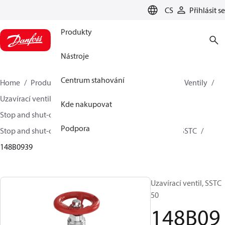
LANGUAGE
CS
Přihlásit se
Produkty
Nástroje
Centrum stahování
Home
Produkty
Climate Solutions pro chlazení
Ventily
Uzavírací ventily
Kde nakupovat
Stop and shut-off valves for Industrial refrigeration
Podpora
Stop and shut-off Valves for Industrial Refrigeration
SSTC
148B0939
Uzavírací ventil, SSTC
50
148B09