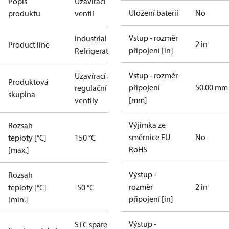
Popis
Uzavírací
Uložení baterií
No
produktu
ventil
Vstup - rozměr
Industrial
2 in
Product line
připojení [in]
Refrigeration
Vstup - rozměr
Uzavírací a
Produktová
připojení
50.00 mm
regulační
skupina
[mm]
ventily
Výjimka ze
Rozsah
směrnice EU
No
teploty [°C]
150 °C
RoHS
[max.]
Výstup -
Rozsah
rozměr
2 in
teploty [°C]
-50 °C
připojení [in]
[min.]
Výstup -
STC spare