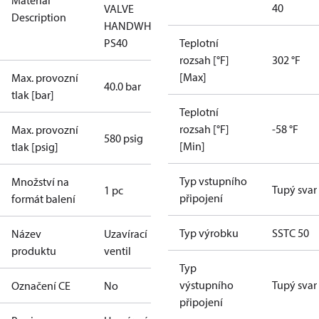
Material
40
VALVE
Description
HANDWHEEL
PS40
Teplotní
rozsah [°F]
302 °F
[Max]
Max. provozní
40.0 bar
tlak [bar]
Teplotní
rozsah [°F]
-58 °F
Max. provozní
580 psig
[Min]
tlak [psig]
Typ vstupního
Množství na
Tupý svar
1 pc
připojení
formát balení
Typ výrobku
SSTC 50
Název
Uzavírací
produktu
ventil
Typ
výstupního
Tupý svar
Označení CE
No
připojení