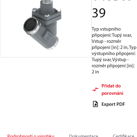
39
Typ vstupního
připojení: Tupý svar,
Vstup - rozměr
připojení [in]: 2 in, Typ
výstupního připojení:
Tupý svar, Výstup -
rozměr připojení [in]:
2 in
Přidat do
porovnání
Export PDF
Podrobnosti o výrobku
Dokumentace
Certifikace