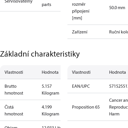
Servisovatelný
rozměr
parts
50.0 mm
připojení
[mm]
Zařízení
Ruční kol
Základní charakteristiky
Vlastnosti
Hodnota
Vlastnosti
Hodnota
Brutto
5.157
EAN/UPC
57152551
hmotnost
Kilogram
Cancer a
Čistá
4.199
Proposition 65
Reproduc
hmotnost
Kilogram
Harm
Objem
12.933 Liter