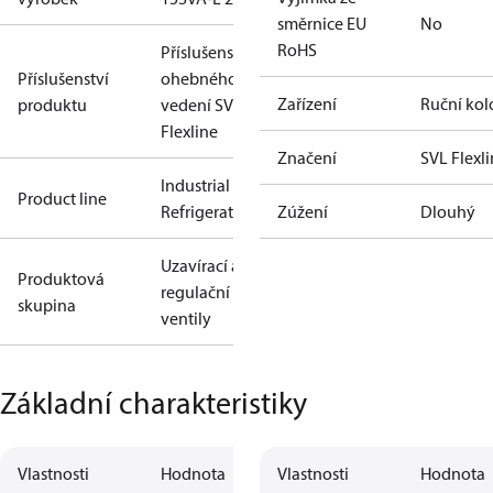
směrnice EU
No
RoHS
Příslušenství
Příslušenství
ohebného
Zařízení
Ruční kol
produktu
vedení SVL
Flexline
Značení
SVL Flexl
Industrial
Product line
Refrigeration
Zúžení
Dlouhý
Uzavírací a
Produktová
regulační
skupina
ventily
Základní charakteristiky
Vlastnosti
Hodnota
Vlastnosti
Hodnota