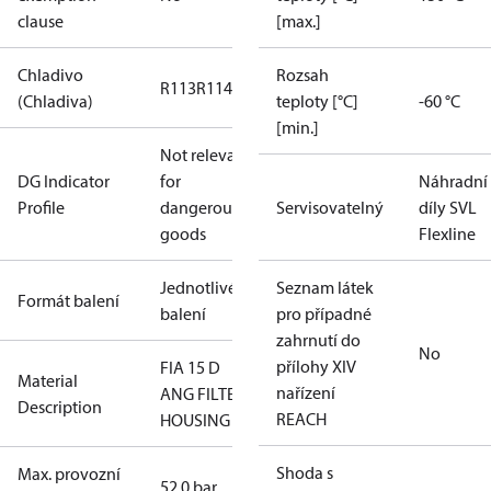
clause
[max.]
Chladivo
Rozsah
R113
R114
R1150
R1234yf
R1234ze(E)
R125
R127
(Chladiva)
teploty [°C]
-60 °C
[min.]
Not relevant
DG Indicator
for
Náhradní
Profile
dangerous
Servisovatelný
díly SVL
goods
Flexline
Jednotlivé
Seznam látek
Formát balení
balení
pro případné
zahrnutí do
No
přílohy XIV
FIA 15 D
Material
nařízení
ANG FILTER
Description
REACH
HOUSING
Shoda s
Max. provozní
52.0 bar