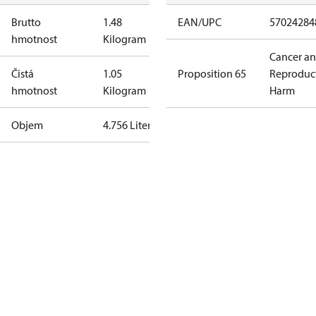
Brutto
1.48
EAN/UPC
57024284
hmotnost
Kilogram
Cancer a
Čistá
1.05
Proposition 65
Reproduc
hmotnost
Kilogram
Harm
Objem
4.756 Liter