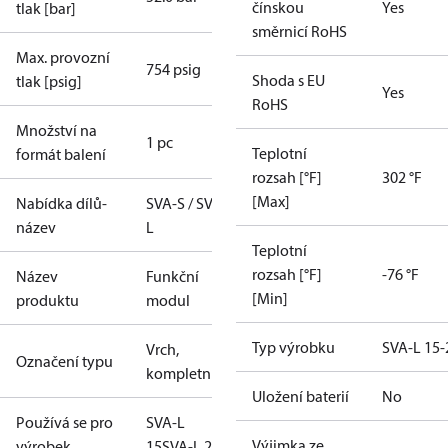
čínskou
Yes
tlak [bar]
směrnicí RoHS
Max. provozní
754 psig
Shoda s EU
tlak [psig]
Yes
RoHS
Množství na
1 pc
Teplotní
formát balení
rozsah [°F]
302 °F
[Max]
Nabídka dílů-
SVA-S / SVA-
název
L
Teplotní
rozsah [°F]
-76 °F
Název
Funkční
[Min]
produktu
modul
Typ výrobku
SVA-L 15-
Vrch,
Označení typu
kompletní
Uložení baterií
No
Používá se pro
SVA-L
Výjimka ze
výrobek
15
SVA-L 20