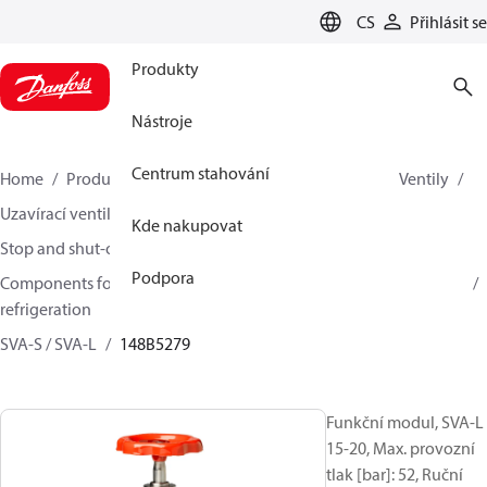
LANGUAGE
CS
Přihlásit se
Produkty
Nástroje
Centrum stahování
Home
Produkty
Climate Solutions pro chlazení
Ventily
Uzavírací ventily
Kde nakupovat
Stop and shut-off valves for Industrial refrigeration
Podpora
Components for Stop and shut-off valves for Industrial
refrigeration
SVA-S / SVA-L
148B5279
Funkční modul, SVA-L
15-20, Max. provozní
tlak [bar]: 52, Ruční