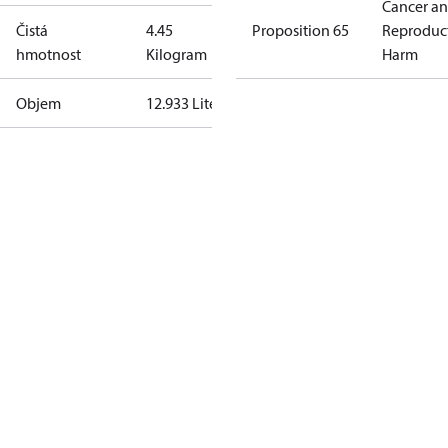
Cancer a
Čistá
4.45
Proposition 65
Reproduc
hmotnost
Kilogram
Harm
Objem
12.933 Liter