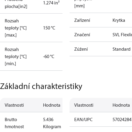
1.274 in²
[mm]
plocha[in2]
Zařízení
Krytka
Rozsah
teploty [°C]
150 °C
Značení
SVL Flexl
[max.]
Zúžení
Standard
Rozsah
teploty [°C]
-60 °C
[min.]
Základní charakteristiky
Vlastnosti
Hodnota
Vlastnosti
Hodnota
Brutto
5.436
EAN/UPC
57024284
hmotnost
Kilogram