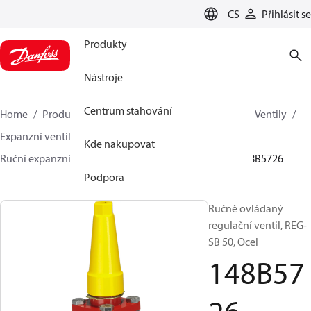
LANGUAGE
CS
Přihlásit se
Produkty
Nástroje
Centrum stahování
Home
Produkty
Climate Solutions pro chlazení
Ventily
Expanzní ventily
Ruční expanzní ventily
Kde nakupovat
Ruční expanzní ventily
REG-SA / REG-SB 10-65
148B5726
Podpora
Ručně ovládaný
regulační ventil, REG-
SB 50, Ocel
148B57