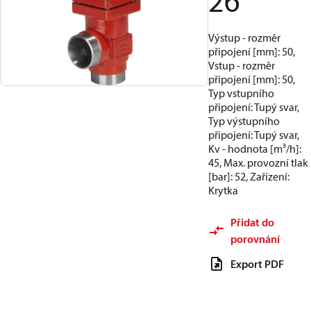
26
Výstup - rozměr
připojení [mm]: 50,
Vstup - rozměr
připojení [mm]: 50,
Typ vstupního
připojení: Tupý svar,
Typ výstupního
připojení: Tupý svar,
Kv - hodnota [m³/h]:
45, Max. provozní tlak
[bar]: 52, Zařízení:
Krytka
Přidat do
porovnání
Export PDF