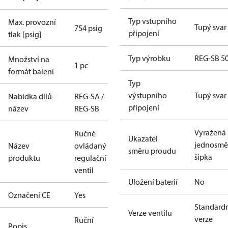
Typ vstupního
Max. provozní
Tupý svar
754 psig
připojení
tlak [psig]
Typ výrobku
REG-SB 5
Množství na
1 pc
formát balení
Typ
výstupního
Tupý svar
Nabídka dílů-
REG-SA /
připojení
název
REG-SB
Vyražená
Ručně
Ukazatel
jednosmě
Název
ovládaný
směru proudu
šipka
produktu
regulační
ventil
Uložení baterií
No
Označení CE
Yes
Standard
Verze ventilu
verze
Ruční
Popis