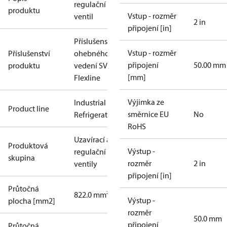
regulační
produktu
Vstup - rozměr
ventil
2 in
připojení [in]
Příslušenství
Vstup - rozměr
Příslušenství
ohebného
připojení
50.00 mm
produktu
vedení SVL
[mm]
Flexline
Výjimka ze
Industrial
Product line
směrnice EU
No
Refrigeration
RoHS
Uzavírací a
Produktová
Výstup -
regulační
skupina
rozměr
2 in
ventily
připojení [in]
Průtočná
822.0 mm²
Výstup -
plocha [mm2]
rozměr
50.0 mm
připojení
Průtočná