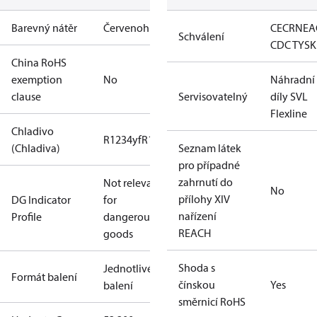
Barevný nátěr
Červenohnědá
CE
CRN
EA
Schválení
CDC TYSK
China RoHS
exemption
No
Náhradní
clause
Servisovatelný
díly SVL
Flexline
Chladivo
R1234yf
R1234ze(E)
R125
R134a
R152a
R170
R22
(Chladiva)
Seznam látek
pro případné
zahrnutí do
Not relevant
No
přílohy XIV
DG Indicator
for
nařízení
Profile
dangerous
REACH
goods
Shoda s
Jednotlivé
Formát balení
čínskou
Yes
balení
směrnicí RoHS