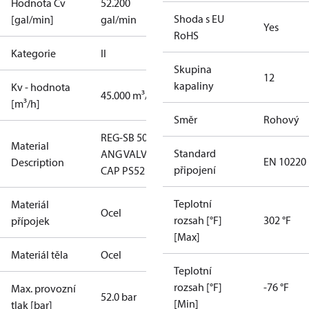
Hodnota Cv
52.200
Shoda s EU
[gal/min]
gal/min
Yes
RoHS
Kategorie
II
Skupina
1
2
kapaliny
Kv - hodnota
45.000 m³/h
[m³/h]
Směr
Rohový
REG-SB 50 D
Material
Standard
ANG VALVE
EN 10220
Description
připojení
CAP PS52
Teplotní
Materiál
Ocel
rozsah [°F]
302 °F
přípojek
[Max]
Materiál těla
Ocel
Teplotní
rozsah [°F]
-76 °F
Max. provozní
52.0 bar
[Min]
tlak [bar]