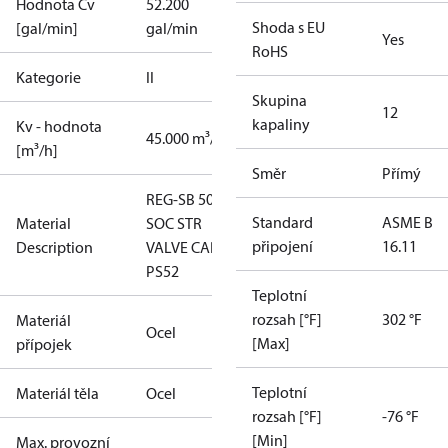
Hodnota Cv
52.200
Shoda s EU
[gal/min]
gal/min
Yes
RoHS
Kategorie
II
Skupina
1
2
kapaliny
Kv - hodnota
45.000 m³/h
[m³/h]
Směr
Přímý
REG-SB 50
Standard
ASME B
Material
SOC STR
připojení
16.11
Description
VALVE CAP
PS52
Teplotní
rozsah [°F]
302 °F
Materiál
Ocel
[Max]
přípojek
Teplotní
Materiál těla
Ocel
rozsah [°F]
-76 °F
[Min]
Max. provozní