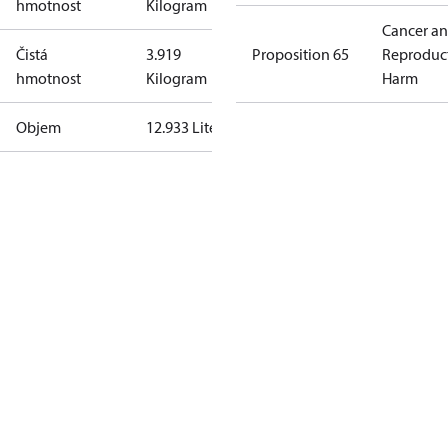
hmotnost
Kilogram
Cancer a
Čistá
3.919
Proposition 65
Reproduc
hmotnost
Kilogram
Harm
Objem
12.933 Liter