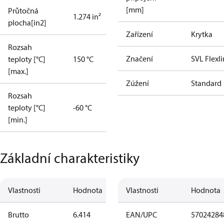
[mm]
Průtočná
1.274 in²
plocha[in2]
Zařízení
Krytka
Rozsah
Značení
SVL Flexl
teploty [°C]
150 °C
[max.]
Zúžení
Standard
Rozsah
teploty [°C]
-60 °C
[min.]
Základní charakteristiky
Vlastnosti
Hodnota
Vlastnosti
Hodnota
Brutto
6.414
EAN/UPC
57024284