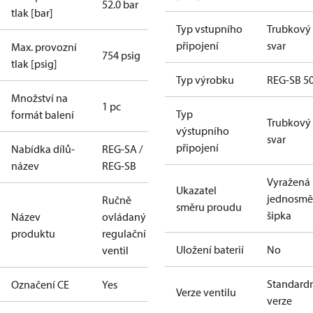
52.0 bar
tlak [bar]
Typ vstupního
Trubkový
připojení
svar
Max. provozní
754 psig
tlak [psig]
Typ výrobku
REG-SB 5
Množství na
1 pc
Typ
formát balení
Trubkový
výstupního
svar
připojení
Nabídka dílů-
REG-SA /
název
REG-SB
Vyražená
Ukazatel
jednosmě
Ručně
směru proudu
šipka
Název
ovládaný
produktu
regulační
Uložení baterií
No
ventil
Standard
Označení CE
Yes
Verze ventilu
verze