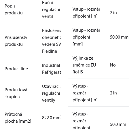
Ruční
Popis
Vstup - rozměr
regulační
2 in
produktu
připojení [in]
ventil
Vstup - rozměr
Příslušenství
připojení
50.00 mm
Příslušenství
ohebného
[mm]
produktu
vedení SVL
Flexline
Výjimka ze
směrnice EU
No
Industrial
Product line
RoHS
Refrigeration
Výstup -
Uzavírací a
Produktová
rozměr
2 in
regulační
skupina
připojení [in]
ventily
Výstup -
Průtočná
822.0 mm²
rozměr
plocha [mm2]
50.0 mm
připojení