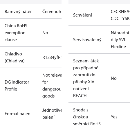
Barevný nátěr
Červenohnědá
CE
CRN
EA
Schválení
CDC TYSK
China RoHS
exemption
No
Náhradní
clause
Servisovatelný
díly SVL
Flexline
Chladivo
R1234yf
R1234ze(E)
R125
R134a
R152a
R170
R22
(Chladiva)
Seznam látek
pro případné
zahrnutí do
Not relevant
No
přílohy XIV
DG Indicator
for
nařízení
Profile
dangerous
REACH
goods
Shoda s
Jednotlivé
Formát balení
čínskou
Yes
balení
směrnicí RoHS