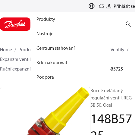
LANGUAGE
CS
Přihlásit se
Produkty
Nástroje
Centrum stahování
Home
Produkty
Climate Solutions pro chlazení
Ventily
Expanzní ventily
Ruční expanzní ventily
Kde nakupovat
Ruční expanzní ventily
REG-SA / REG-SB 10-65
148B5725
Podpora
Ručně ovládaný
regulační ventil, REG-
SB 50, Ocel
148B57