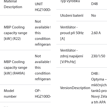
Typ výrobku
Material
D48
UNIT
Description
HGZ100D48E
Uložení baterií
No
Not
MBP Cooling
available for
Ventilátor -
capacity range
this
proud při 50Hz
2.60 A
[kW] (R22)
condition /
[A]
refrigerant
Ventilátor -
Not
zdroj napájení
230/1/50
MBP Cooling
available for
[V/Ph/Hz]
capacity range
this
[kW] (R449A)
condition /
D48 :
refrigerant
Optyma – 
mléčných
VersionDescription
Model
OP-
tanků pro
number
HGZ100D48E
Nový Zél
a trh APA