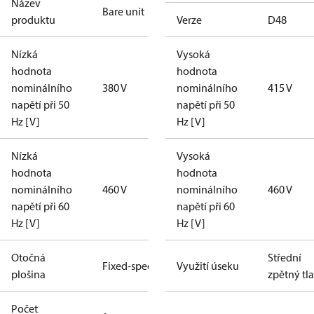
Název
Bare unit
produktu
Verze
D48
Nízká
Vysoká
hodnota
hodnota
nominálního
380 V
nominálního
415 V
napětí při 50
napětí při 50
Hz [V]
Hz [V]
Nízká
Vysoká
hodnota
hodnota
nominálního
460 V
nominálního
460 V
napětí při 60
napětí při 60
Hz [V]
Hz [V]
Otočná
Střední
Fixed-speed
Využití úseku
plošina
zpětný tl
Počet