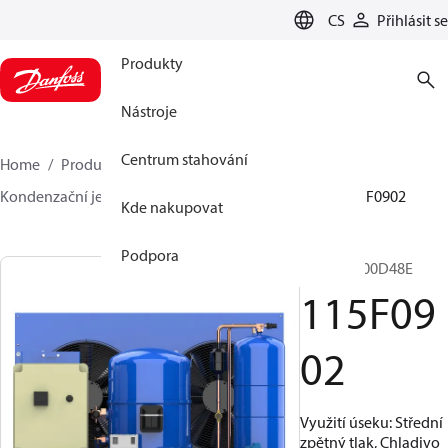
LANGUAGE
CS
Přihlásit se
Produkty
Nástroje
Centrum stahování
Home
Produkty
Climate Solutions pro chlazení
Kondenzační jednotky
Optyma™
Optyma™
115F0902
Kde nakupovat
Podpora
OP-HGZ100D48E
115F09
02
Využití úseku: Střední
zpětný tlak, Chladivo