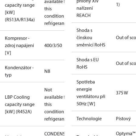
přílohy XIV
available for
1)
capacity range
nařízení
this
[kW]
REACH
condition /
(R513A/R134a)
refrigerant
Shoda s
čínskou
Out of sc
Kompresor -
směrnicí RoHS
zdroj napájení
400/3/50
[V]
Shoda s EU
Out of sc
RoHS
Kondenzátor -
N8
typ
Spotřeba
energie
Not
375 W
ventilátoru při
LBP Cooling
available for
50Hz [W]
capacity range
this
[kW] (R452A)
condition /
Technologie
Pístový
refrigerant
Optyma™
CONDENSING