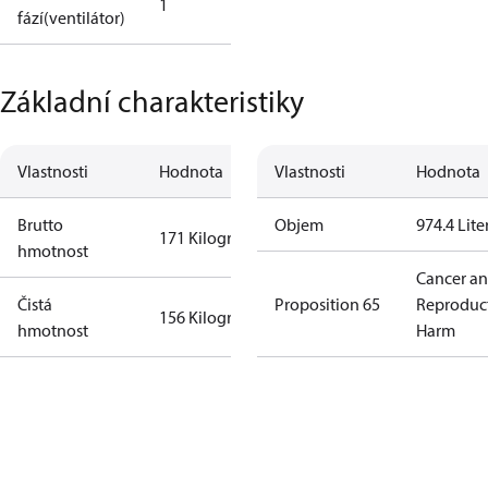
1
fází(ventilátor)
Základní charakteristiky
Vlastnosti
Hodnota
Vlastnosti
Hodnota
Brutto
Objem
974.4 Lite
171 Kilogram
hmotnost
Cancer a
Čistá
Proposition 65
Reproduc
156 Kilogram
hmotnost
Harm