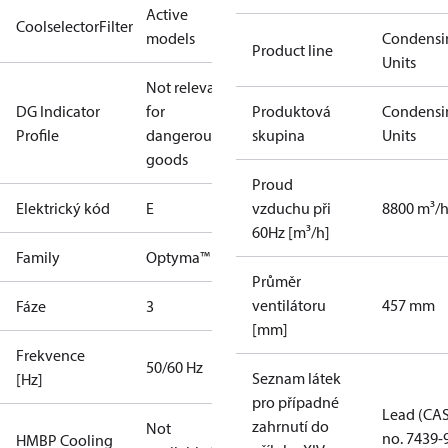
Active
CoolselectorFilter
models
Condensi
Product line
Units
Not relevant
DG Indicator
for
Produktová
Condensi
Profile
dangerous
skupina
Units
goods
Proud
Elektrický kód
E
vzduchu při
8800 m³/
60Hz [m³/h]
Family
Optyma™
Průměr
ventilátoru
457 mm
Fáze
3
[mm]
Frekvence
50/60 Hz
Seznam látek
[Hz]
pro případné
Lead (CA
zahrnutí do
Not
no. 7439-
HMBP Cooling