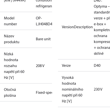
[kW] (R449A)
condition /
D40 :
refrigerant
Optyma –
standardn
Model
OP-
verze + p
number
LJH048D40N
e-box +
VersionDescription
kompletn
ochrana
Název
Bare unit
kompreso
produktu
+ ochran
skříně
Nízká
hodnota
Verze
D40
rozsahu
208 V
napětí při 60
Hz [V]
Vysoká
hodnota
nominálního
230 V
Otočná
Fixed-speed
napětí při 60
plošina
Hz [V]