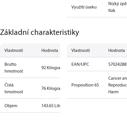
Nízký zpě
Využití úseku
tlak
Základní charakteristiky
Vlastnosti
Hodnota
Vlastnosti
Hodnota
Brutto
EAN/UPC
57024288
92 Kilogram
hmotnost
Cancer a
Čistá
Proposition 65
Reproduc
76 Kilogram
hmotnost
Harm
Objem
143.65 Liter