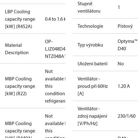
Stupně
1
ventilátoru
LBP Cooling
capacity range
0.4 to 1.6 kW
Technologie
Pístový
[kW] (R452A)
Optyma™
OP-
Typ výrobku
Material
D40
LJZ048D40N
Description
NTZ048A1LR1A
Uložení baterií
No
Not
MBP Cooling
available for
Ventilátor -
capacity range
this
proud při 60Hz
1.20 A
[kW] (R22)
condition /
[A]
refrigerant
Ventilátor -
Not
zdroj napájení
230/1/60
MBP Cooling
available for
[V/Ph/Hz]
capacity range
this