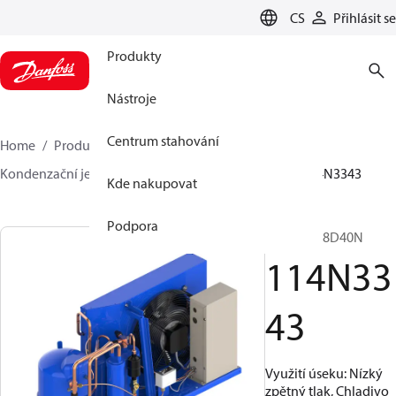
LANGUAGE
CS
Přihlásit se
Produkty
Nástroje
Centrum stahování
Home
Produkty
Climate Solutions pro chlazení
Kondenzační jednotky
Optyma™
Optyma™
114N3343
Kde nakupovat
Podpora
OP-LJH048D40N
114N33
43
Využití úseku: Nízký
zpětný tlak, Chladivo