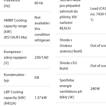
Frekvence
60 Hz
pro případné
[Hz]
Lead (CA
zahrnutí do
no. 7439-
přílohy XIV
Not
1)
HMBP Cooling
nařízení
available for
capacity range
REACH
this
[kW]
condition /
(R513A/R134a)
Shoda s
refrigerant
čínskou
Out of sc
směrnicí RoHS
Kompresor -
zdroj napájení
230/1/60
Shoda s EU
[V]
Out of sc
RoHS
Kondenzátor -
D8
Spotřeba
typ
energie
240 W
ventilátoru při
LBP Cooling
60Hz [W]
capacity [kW]
1.37 kW
(R452A)