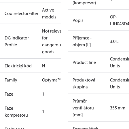
(kompresor)
Active
CoolselectorFilter
models
OP-
Popis
LJH048D
Not relevant
DG Indicator
for
Příjemce -
3.0 L
Profile
dangerous
objem [L]
goods
Condensi
Product line
Elektrický kód
N
Units
Family
Optyma™
Produktová
Condensi
skupina
Units
Fáze
1
Průměr
ventilátoru
355 mm
Fáze
1
[mm]
kompresoru
Seznam látek