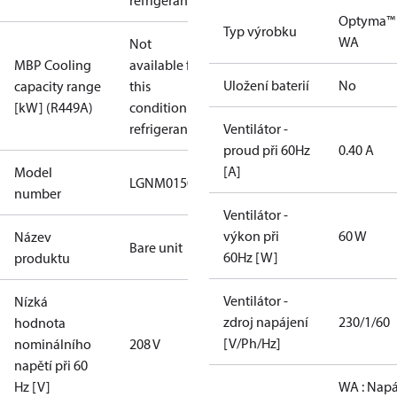
refrigerant
Optyma™
Typ výrobku
WA
Not
MBP Cooling
available for
Uložení baterií
No
capacity range
this
[kW] (R449A)
condition /
refrigerant
Ventilátor -
proud při 60Hz
0.40 A
[A]
Model
LGNM0150RWA000N​
number
Ventilátor -
výkon při
60 W
Název
Bare unit
60Hz [W]
produktu
Ventilátor -
Nízká
zdroj napájení
230/1/60
hodnota
[V/Ph/Hz]
nominálního
208 V
napětí při 60
Hz [V]
WA : Napá