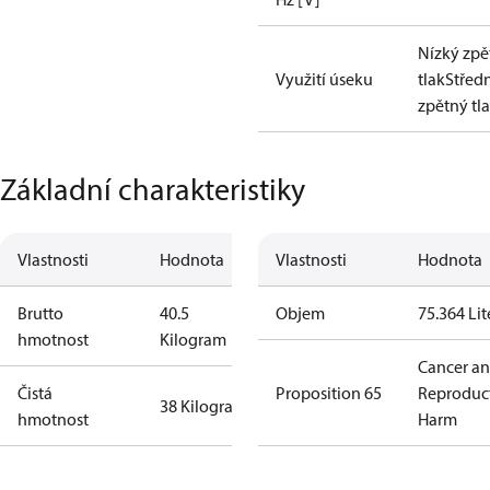
Nízký zpě
Využití úseku
tlak
Střed
zpětný tl
Základní charakteristiky
Vlastnosti
Hodnota
Vlastnosti
Hodnota
Brutto
40.5
Objem
75.364 Lit
hmotnost
Kilogram
Cancer a
Čistá
Proposition 65
Reproduc
38 Kilogram
hmotnost
Harm