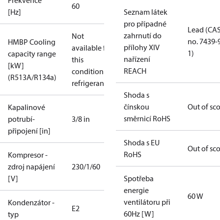
Frekvence
60
[Hz]
Seznam látek
pro případné
Lead (CA
zahrnutí do
Not
no. 7439-
HMBP Cooling
přílohy XIV
available for
1)
capacity range
nařízení
this
[kW]
REACH
condition /
(R513A/R134a)
refrigerant
Shoda s
čínskou
Out of sc
Kapalinové
směrnicí RoHS
potrubí-
3/8 in
připojení [in]
Shoda s EU
Out of sc
RoHS
Kompresor -
zdroj napájení
230/1/60
[V]
Spotřeba
energie
60 W
ventilátoru při
Kondenzátor -
E2
60Hz [W]
typ