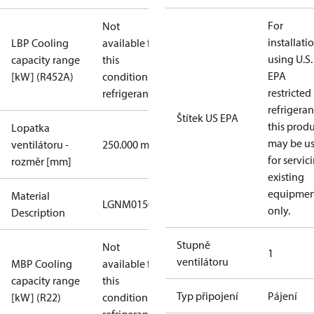
For
Not
installati
LBP Cooling
available for
using U.S.
capacity range
this
EPA
[kW] (R452A)
condition /
restricted
refrigerant
refrigeran
Štítek US EPA
this prod
Lopatka
may be u
ventilátoru -
250.000 mm
for servic
rozměr [mm]
existing
equipmen
Material
LGNM0150RWA000N
only.
Description
Stupně
Not
1
ventilátoru
MBP Cooling
available for
capacity range
this
Typ připojení
Pájení
[kW] (R22)
condition /