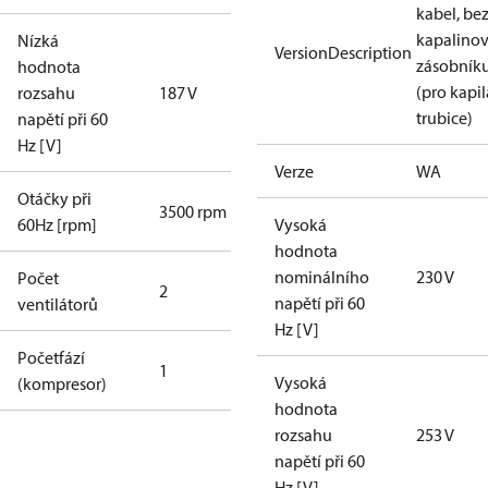
kabel, be
kapalino
Nízká
VersionDescription
zásobník
hodnota
(pro kapil
rozsahu
187 V
trubice)
napětí při 60
Hz [V]
Verze
WA
Otáčky při
3500 rpm
60Hz [rpm]
Vysoká
hodnota
nominálního
230 V
Počet
2
napětí při 60
ventilátorů
Hz [V]
Početfází
1
Vysoká
(kompresor)
hodnota
rozsahu
253 V
napětí při 60
Hz [V]