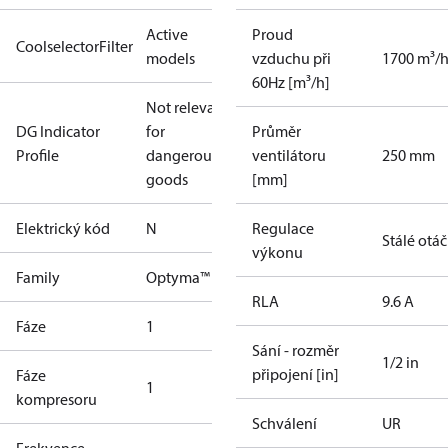
Active
Proud
CoolselectorFilter
models
vzduchu při
1700 m³/
60Hz [m³/h]
Not relevant
DG Indicator
for
Průměr
Profile
dangerous
ventilátoru
250 mm
goods
[mm]
Elektrický kód
N
Regulace
Stálé otá
výkonu
Family
Optyma™
RLA
9.6 A
Fáze
1
Sání - rozměr
1/2 in
připojení [in]
Fáze
1
kompresoru
Schválení
UR