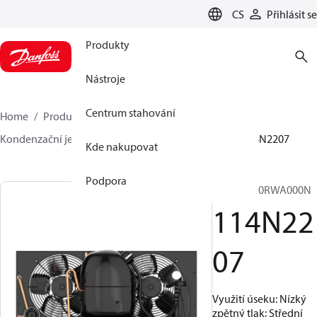
LANGUAGE
CS
Přihlásit se
Produkty
Nástroje
Centrum stahování
Home
Produkty
Climate Solutions pro chlazení
Kondenzační jednotky
Optyma™
Optyma™
114N2207
Kde nakupovat
Podpora
LGNM0150RWA000N​
114N22
07
Využití úseku: Nízký
zpětný tlak; Střední