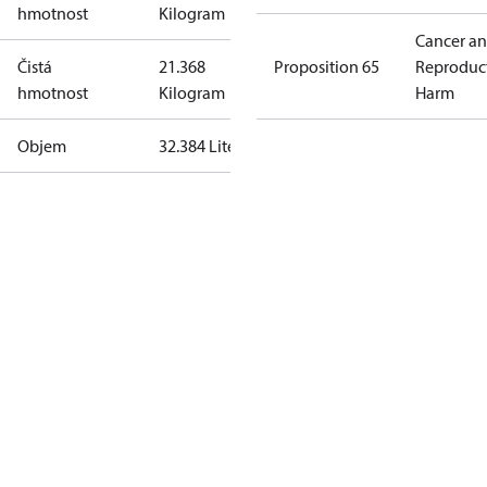
hmotnost
Kilogram
Cancer a
Čistá
21.368
Proposition 65
Reproduc
hmotnost
Kilogram
Harm
Objem
32.384 Liter