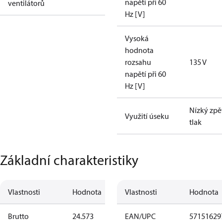
napětí při 60
ventilátorů
Hz [V]
Vysoká
hodnota
rozsahu
135 V
napětí při 60
Hz [V]
Nízký zpě
Využití úseku
tlak
Základní charakteristiky
Vlastnosti
Hodnota
Vlastnosti
Hodnota
Brutto
24.573
EAN/UPC
57151629