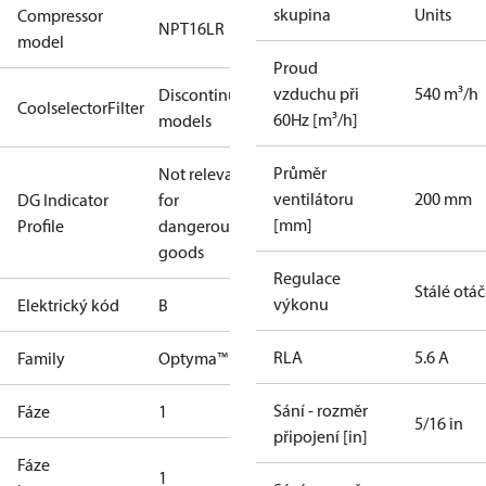
skupina
Units
Compressor
NPT16LR
model
Proud
vzduchu při
540 m³/h
Discontinued
CoolselectorFilter
60Hz [m³/h]
models
Průměr
Not relevant
ventilátoru
200 mm
DG Indicator
for
[mm]
Profile
dangerous
goods
Regulace
Stálé otá
výkonu
Elektrický kód
B
RLA
5.6 A
Family
Optyma™
Sání - rozměr
Fáze
1
5/16 in
připojení [in]
Fáze
1