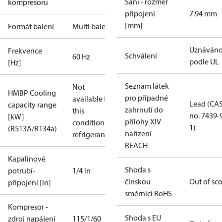
Sání - rozměr
kompresoru
připojení
7.94 mm
[mm]
Formát balení
Multi balení
Uznáván
Frekvence
Schválení
60 Hz
podle UL
[Hz]
Seznam látek
Not
HMBP Cooling
pro případné
available for
Lead (CA
capacity range
zahrnutí do
this
no. 7439-
[kW]
přílohy XIV
condition /
1)
(R513A/R134a)
nařízení
refrigerant
REACH
Kapalinové
Shoda s
potrubí-
1/4 in
čínskou
Out of sc
připojení [in]
směrnicí RoHS
Kompresor -
Shoda s EU
zdroj napájení
115/1/60