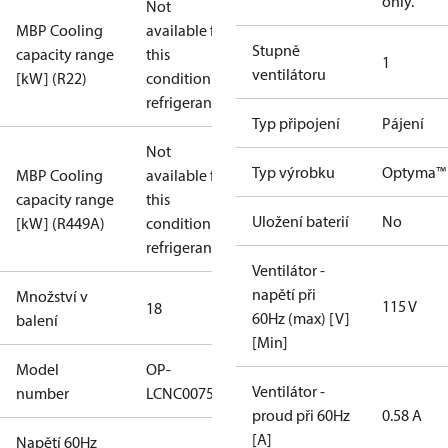
only.
Not
MBP Cooling
available for
Stupně
capacity range
this
1
ventilátoru
[kW] (R22)
condition /
refrigerant
Typ připojení
Pájení
Not
Typ výrobku
Optyma™
MBP Cooling
available for
capacity range
this
Uložení baterií
No
[kW] (R449A)
condition /
refrigerant
Ventilátor -
napětí při
Množství v
115 V
18
60Hz (max) [V]
balení
[Min]
Model
OP-
Ventilátor -
number
LCNC0075RDF600B
proud při 60Hz
0.58 A
[A]
Napětí 60Hz