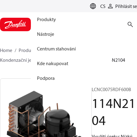
LANGUAGE
CS
Přihlásit se
Produkty
Nástroje
Centrum stahování
Home
Produkty
Climate Solutions pro chlazení
Kondenzační jednotky
Optyma™
Optyma™
114N2104
Kde nakupovat
Podpora
OP-
LCNC0075RDF600B
114N21
04
Využití úseku: Nízký