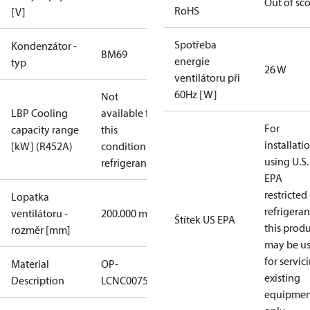
Out of sc
RoHS
[V]
Spotřeba
Kondenzátor -
BM69
energie
typ
26 W
ventilátoru při
60Hz [W]
Not
LBP Cooling
available for
For
capacity range
this
installati
[kW] (R452A)
condition /
using U.S.
refrigerant
EPA
restricted
Lopatka
refrigeran
ventilátoru -
200.000 mm
Štítek US EPA
this prod
rozměr [mm]
may be u
for servic
Material
OP-
existing
Description
LCNC0075RDF600B
equipmen