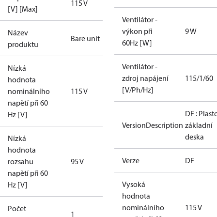
115 V
[V] [Max]
Ventilátor -
výkon při
9 W
Název
Bare unit
60Hz [W]
produktu
Ventilátor -
Nízká
zdroj napájení
115/1/60
hodnota
[V/Ph/Hz]
nominálního
115 V
napětí při 60
DF : Plast
Hz [V]
VersionDescription
základní
deska
Nízká
hodnota
Verze
DF
rozsahu
95 V
napětí při 60
Vysoká
Hz [V]
hodnota
nominálního
115 V
Počet
1