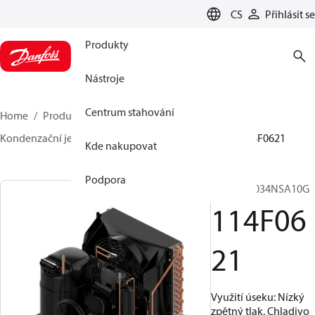
LANGUAGE
CS
Přihlásit se
Produkty
Nástroje
Centrum stahování
Home
Produkty
Climate Solutions pro chlazení
Kondenzační jednotky
Optyma™
Optyma™
114F0621
Kde nakupovat
Podpora
OP-LCNC034NSA10G
114F06
21
Využití úseku: Nízký
zpětný tlak, Chladivo