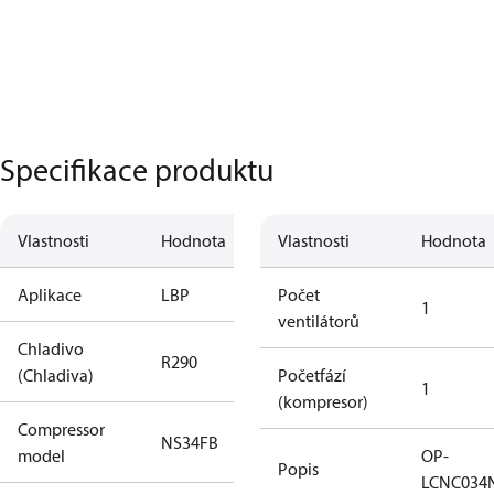
Specifikace produktu
Vlastnosti
Hodnota
Vlastnosti
Hodnota
Aplikace
LBP
Počet
1
ventilátorů
Chladivo
R290
(Chladiva)
Početfází
1
(kompresor)
Compressor
NS34FB
model
OP-
Popis
LCNC034