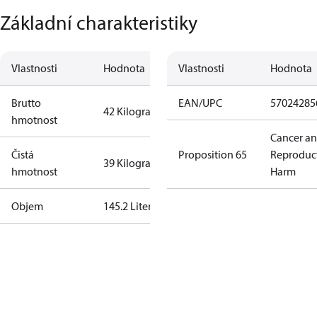
Základní charakteristiky
Vlastnosti
Hodnota
Vlastnosti
Hodnota
Brutto
EAN/UPC
57024285
42 Kilogram
hmotnost
Cancer a
Čistá
Proposition 65
Reproduc
39 Kilogram
hmotnost
Harm
Objem
145.2 Liter