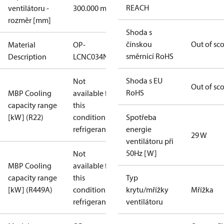
REACH
ventilátoru -
300.000 mm
rozměr [mm]
Shoda s
čínskou
Out of sc
Material
OP-
směrnicí RoHS
Description
LCNC034NSA10G
Shoda s EU
Not
Out of sc
RoHS
MBP Cooling
available for
capacity range
this
[kW] (R22)
condition /
Spotřeba
refrigerant
energie
29 W
ventilátoru při
50Hz [W]
Not
MBP Cooling
available for
capacity range
this
Typ
[kW] (R449A)
condition /
krytu/mřížky
Mřížka
refrigerant
ventilátoru