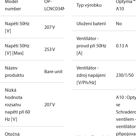
Model
OP-
Optyma™
Typ výrobku
number
LCNC034NSA10G
A10
Napětí 50Hz
Uložení baterií
No
207 V
[V]
Ventilátor -
Napětí 50Hz
proud při 50Hz
0.13 A
253 V
[V] [Max]
[A]
Název
Ventilátor -
Bare unit
produktu
zdroj napájení
230/1/50
[V/Ph/Hz]
Nízká
hodnota
A10 : Op
rozsahu
207 V
se
napětí při 60
Schrader
Hz [V]
ventilem 
ventilátor
připojova
Otočná