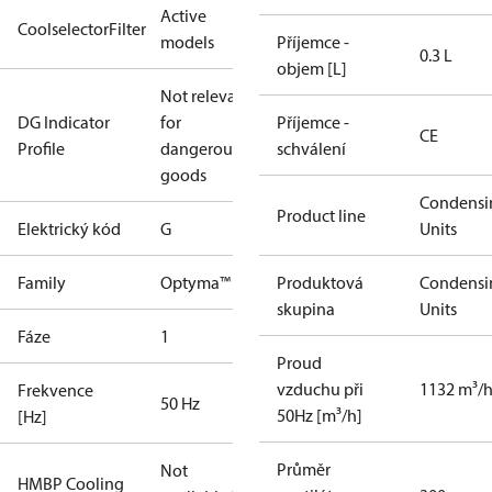
Active
CoolselectorFilter
models
Příjemce -
0.3 L
objem [L]
Not relevant
DG Indicator
for
Příjemce -
CE
Profile
dangerous
schválení
goods
Condensi
Product line
Elektrický kód
G
Units
Family
Optyma™
Produktová
Condensi
skupina
Units
Fáze
1
Proud
vzduchu při
1132 m³/
Frekvence
50 Hz
50Hz [m³/h]
[Hz]
Průměr
Not
HMBP Cooling