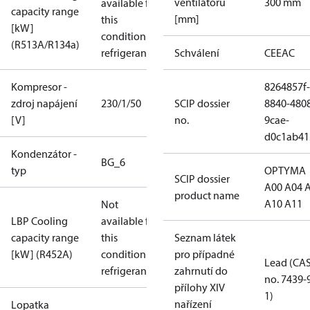
ventilátoru
300 mm
available for
capacity range
[mm]
this
[kW]
condition /
(R513A/R134a)
refrigerant
Schválení
CE
EAC
Kompresor -
8264857f-
zdroj napájení
230/1/50
SCIP dossier
8840-480
[V]
no.
9cae-
d0c1ab41
Kondenzátor -
BG_6
typ
OPTYMA
SCIP dossier
A00 A04 
product name
A10 A11
Not
LBP Cooling
available for
capacity range
this
Seznam látek
[kW] (R452A)
condition /
pro případné
Lead (CA
refrigerant
zahrnutí do
no. 7439-
přílohy XIV
1)
nařízení
Lopatka