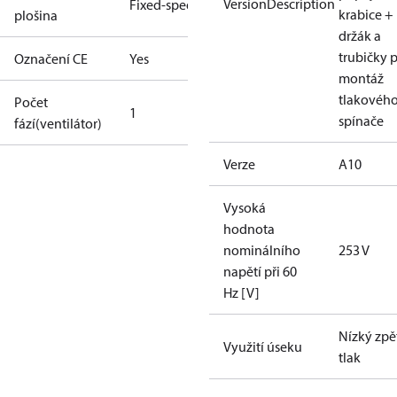
VersionDescription
Fixed-speed
krabice +
plošina
držák a
trubičky 
Označení CE
Yes
montáž
tlakovéh
Počet
1
spínače
fází(ventilátor)
Verze
A10
Vysoká
hodnota
nominálního
253 V
napětí při 60
Hz [V]
Nízký zpě
Využití úseku
tlak