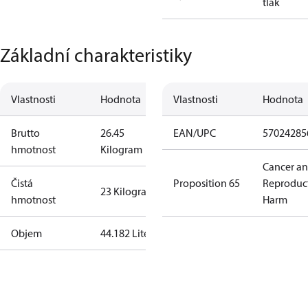
tlak
Základní charakteristiky
Vlastnosti
Hodnota
Vlastnosti
Hodnota
Brutto
26.45
EAN/UPC
57024285
hmotnost
Kilogram
Cancer a
Čistá
Proposition 65
Reproduc
23 Kilogram
hmotnost
Harm
Objem
44.182 Liter