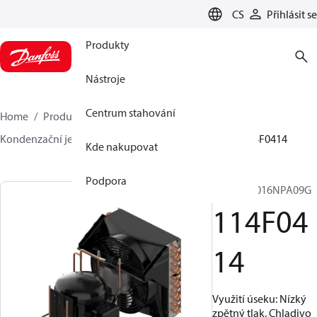
LANGUAGE
CS
Přihlásit se
Produkty
Nástroje
Centrum stahování
Home
Produkty
Climate Solutions pro chlazení
Kondenzační jednotky
Optyma™
Optyma™
114F0414
Kde nakupovat
Podpora
OP-LCNC016NPA09G
114F04
14
Využití úseku: Nízký
zpětný tlak, Chladivo