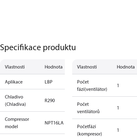
Specifikace produktu
Vlastnosti
Hodnota
Vlastnosti
Hodnota
Aplikace
LBP
Počet
1
fází(ventilátor)
Chladivo
R290
(Chladiva)
Počet
1
ventilátorů
Compressor
NPT16LA
model
Početfází
1
(kompresor)