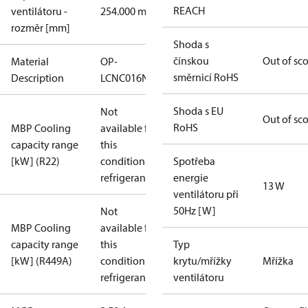
REACH
ventilátoru -
254.000 mm
rozměr [mm]
Shoda s
čínskou
Out of sc
Material
OP-
směrnicí RoHS
Description
LCNC016NPA09G
Shoda s EU
Not
Out of sc
RoHS
MBP Cooling
available for
capacity range
this
[kW] (R22)
condition /
Spotřeba
refrigerant
energie
13 W
ventilátoru při
50Hz [W]
Not
MBP Cooling
available for
capacity range
this
Typ
[kW] (R449A)
condition /
krytu/mřížky
Mřížka
refrigerant
ventilátoru