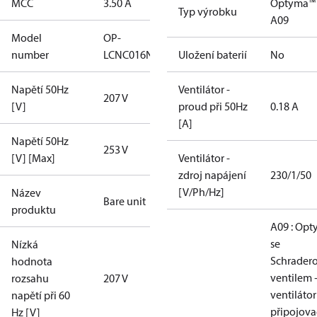
MCC
3.50 A
Optyma™
Typ výrobku
A09
Model
OP-
number
LCNC016NPA09G
Uložení baterií
No
Napětí 50Hz
Ventilátor -
207 V
[V]
proud při 50Hz
0.18 A
[A]
Napětí 50Hz
253 V
[V] [Max]
Ventilátor -
zdroj napájení
230/1/50
[V/Ph/Hz]
Název
Bare unit
produktu
A09 : Op
se
Nízká
Schrader
hodnota
ventilem 
rozsahu
207 V
ventilátor
napětí při 60
připojova
Hz [V]