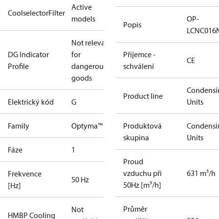
Active
CoolselectorFilter
models
OP-
Popis
LCNC016
Not relevant
DG Indicator
for
Příjemce -
CE
Profile
dangerous
schválení
goods
Condensi
Product line
Elektrický kód
G
Units
Family
Optyma™
Produktová
Condensi
skupina
Units
Fáze
1
Proud
vzduchu při
631 m³/h
Frekvence
50 Hz
50Hz [m³/h]
[Hz]
Průměr
Not
HMBP Cooling