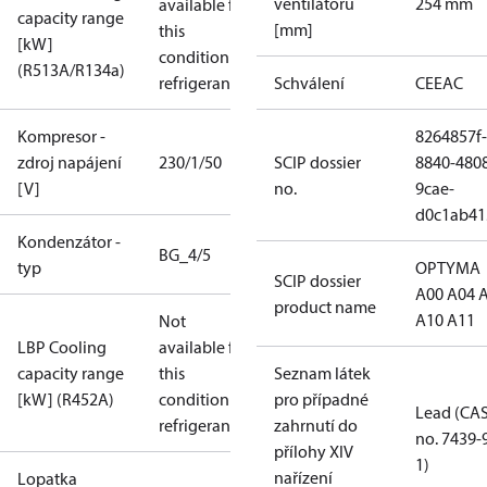
ventilátoru
254 mm
available for
capacity range
[mm]
this
[kW]
condition /
(R513A/R134a)
refrigerant
Schválení
CE
EAC
Kompresor -
8264857f-
zdroj napájení
230/1/50
SCIP dossier
8840-480
[V]
no.
9cae-
d0c1ab41
Kondenzátor -
BG_4/5
typ
OPTYMA
SCIP dossier
A00 A04 
product name
A10 A11
Not
LBP Cooling
available for
capacity range
this
Seznam látek
[kW] (R452A)
condition /
pro případné
Lead (CA
refrigerant
zahrnutí do
no. 7439-
přílohy XIV
1)
nařízení
Lopatka