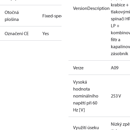
krabice +
VersionDescription
tlakovým
Otočná
Fixed-speed
spínači H
plošina
LP +
kombino
Označení CE
Yes
filtr a
kapalino
zásobník
Verze
A09
Vysoká
hodnota
nominálního
253 V
napětí při 60
Hz [V]
Nízký zpě
Využití úseku